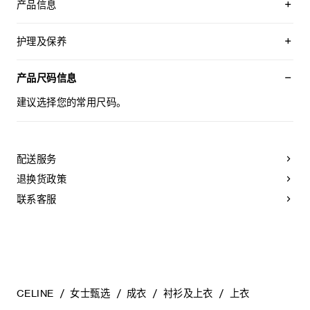
产品信息
100%桑蚕丝
辅料：100%棉
护理及保养
修身版型
短款剪裁
不可用水清洗。
内部紧身胸衣结构
仅使用不含漂白剂的洗衣产品。
产品尺码信息
露肩
不可用烘干机烘干。
背面中央拉链和钩眼扣开合
最高熨烫温度：110°C / 230°F
建议选择您的常用尺码。
法国制造
不可使用蒸汽。
编号：RX0JO3H39.38NO
本品可用芳香化合物进行轻柔干洗。
配送服务
退换货政策
联系客服
CELINE
女士甄选
成衣
衬衫及上衣
上衣