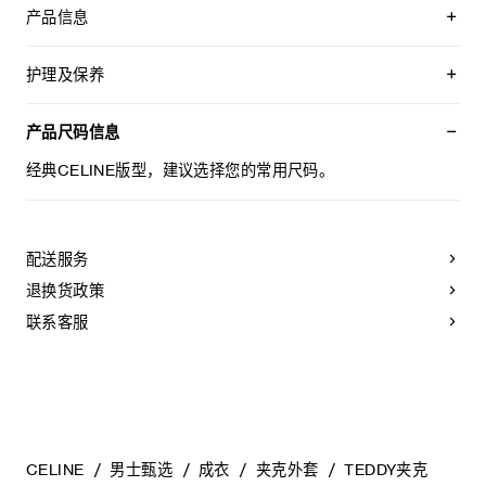
产品信息
90%羊毛，10%锦纶
皮革部分：100%羊皮革
护理及保养
衬里：100%粘纤
C字母贴饰
本品可在轻柔洗衣程序下以最高水温30°C/ 85°F清洗。
经典版型
仅使用不含漂白剂的洗衣产品。
产品尺码信息
棒球领
不可用烘干机烘干。
皮革衣袖
最高熨烫温度：110°C / 230°F
经典CELINE版型，建议选择您的常用尺码。
2个斜插西装袋
不可使用蒸汽。
罗纹饰边
本品可用芳香化合物进行轻柔干洗
拉链开合
2枚按扣
意大利制造
配送服务
编号：RV18F896C.07RB
退换货政策
联系客服
CELINE
男士甄选
成衣
夹克外套
TEDDY夹克