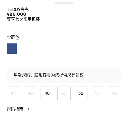
TEDDY夹克
¥26,000
尊享七夕限定包装
宝蓝色
男款尺码，联系客服为您提供尺码建议
44
46
48
50
52
54
56
尺码指南