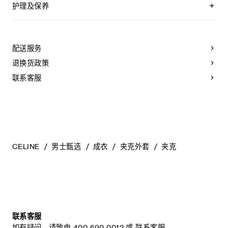
衬里：51%莫代尔纤维，49%粘纤
护理及保养
TRIOMPHE贴饰
经典版型
不可用水清洗。
衬衫领
仅使用不含漂白剂的洗衣产品。
1个贴袋
不可用烘干机烘干。
配送服务
拉链开合
最高熨烫温度：110°C / 230°F
2枚镌刻CELINE PARIS字样的角扣
不可使用蒸汽。
退换货政策
袖口和腰部饰有镌刻CELINE PARIS的角扣
本品可用芳香化合物进行轻柔干洗。
意大利制造
联系客服
编号：RV18E3R59.GDG8
CELINE
男士甄选
成衣
夹克外套
夹克
联系客服
如有疑问，请致电
400 690 0012
或
联系客服