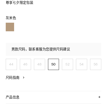
尊享七夕限定包装
灰米色
男款尺码，联系客服为您提供尺码建议
44
46
48
50
52
54
56
尺码指南
产品信息
100%棉