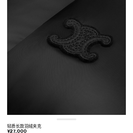
轻质长款羽绒夹克
¥27,000