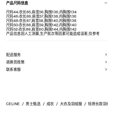
衣袖饰TRIOMPHE贴饰
产品尺码信息
宽松版型
高领
尺码44:衣长85,肩宽56,胸围136,内胸围134
2个侧袋
尺码46:衣长86,肩宽57,胸围138,内胸围136
袖口罗纹饰边
尺码48:衣长87,肩宽58,胸围140,内胸围138
拉链开合
尺码50:衣长88,肩宽59,胸围142,内胸围140
意大利制造
尺码52:衣长89,肩宽60,胸围144,内胸围142
编号：RV12H1474.38NO
产品信息因人工测量,生产批次等因素可能造成误差,仅参考
配送服务
退换货政策
联系客服
CELINE
男士甄选
成衣
大衣及羽绒服
轻质长款羽绒夹