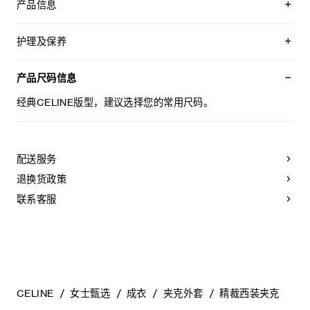
产品信息
100%羊皮革
衬里：51%莫代尔纤维，49%粘纤
护理及保养
经典版型
精裁设计，搭配垫肩
本品可以最高水温30°C/ 85°F手洗。
平驳领
仅使用不含漂白剂的洗衣产品。
产品尺码信息
1个胸袋
不可用烘干机烘干。
2个翻盖口袋
不可熨烫。
经典CELINE版型，建议选择您的常用尺码。
内侧口袋
不可干洗。
背面中央开衩
2枚镌刻CELINE PARIS字样的牛角扣
袖口饰有4枚镌刻CELINE PARIS字样的牛角扣
意大利制造
配送服务
编号：RV0ZN4I69.38NO
退换货政策
联系客服
CELINE
女士甄选
成衣
夹克外套
精裁西装夹克