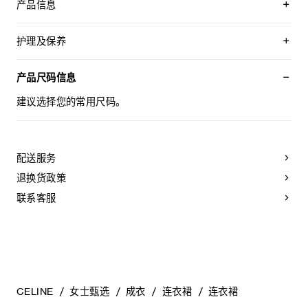
产品信息
70%粘胶纤维，22%聚酯纤维，7%锦纶，1%氨纶
修身版型
护理及保养
高领
不对称裙长
不可用水清洗。
系带露背设计
仅使用不含漂白剂的洗衣产品。
产品尺码信息
衣领饰5枚包扣
不可用烘干机烘干。
背部肩带饰1枚包扣
不可熨烫。
建议选择您的常用尺码。
意大利制造
本品可用芳香化合物进行轻柔干洗。
编号：RR0MN0Z47.38MT
配送服务
退换货政策
联系客服
CELINE
女士甄选
成衣
连衣裙
连衣裙