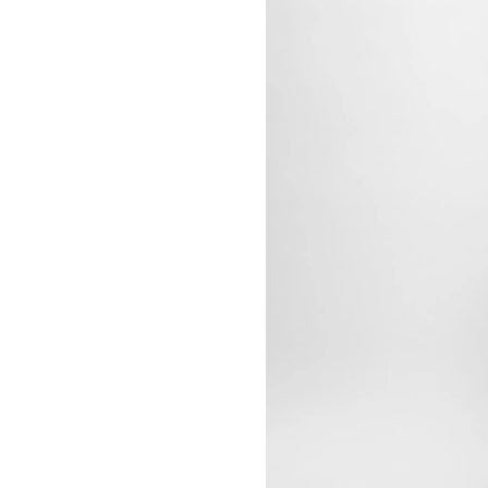
INDRIKIS GELZIS
CELINE 纽约 麦迪逊
LUKAS GERONIMAS
CELINE 纽约 SOHO
ROCHELLE GOLDBERG
CELINE DOHA VENDOME
CHARLES HARLAN
CELINE 北京
DANIEL JENSEN
CELINE BEJING SKP
DAVID JEREMIAH
CELINE 成都太古里精品店
RINDON JOHNSON
CELINE 大连恒隆广场
A KASSEN
CELINE 澳门
MEL KENDRICK
CELINE 宁波
SHAWN KURUNERU
CELINE 上海恒隆广场
ARTUR LESCHER
CELINE 武汉恒隆精品店
ANNE LIBBY
CELINE KYOTO DAIMARU
MARIE LUND
CELINE 东京
DAVID NASH
CELINE TOKYO GINZA
NIKA NEELOVA
CELINE YOKOHAMA SOGO
VIRGINIA OVERTON
CELINE 曼谷
马秋莎
CELINE 吉隆坡
FAY RAY
CELINE 新加坡
CAMILLA REYMAN
CELINE 墨尔本
EM ROONEY
LEUNORA SALIHU
SØREN SEJR
DAVINA SEMO
FLEMISH SCHOOL
OSCAR TUAZON
胡曉媛