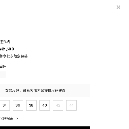
连衣裙
¥21,500
尊享七夕限定包装
白色
女款尺码，联系客服为您提供尺码建议
34
36
38
40
42
44
尺码指南