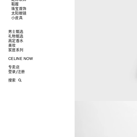
鞋履
查看全部
珠宝首饰
查看全部
皮带
太阳眼镜
查看全部
帽子
拖鞋及凉鞋
小皮具
查看全部
丝巾及围巾
运动及休闲鞋
耳环
查看全部
发饰
乐福鞋
手镯
新品
手套
平底鞋
项链
椭圆形
钱包
男士甄选
高跟鞋
戒指
圆形
卡包
礼物甄选
成衣
靴子
高级珠宝
长方形
零钱包
高定香水
手袋
为她甄选礼物
查看全部
CELINE 挂饰
猫眼形
手拿包
美妆
鞋履
为他甄选礼物
高定香水
查看全部
面罩式
链条钱包
衬衫
家居系列
皮带软饰
香水配件
缎光唇膏
查看全部
几何形
T恤及上衣
托特包
珠宝首饰
润唇膏
旅行
查看全部
CELINE NOW
飞行员形
卫衣
斜挎包
运动鞋
太阳眼镜
美妆配件
蜡烛与配件
查看全部
甄选专题
针织及POLO衫
商务及旅行手袋
乐福鞋及皮鞋
皮带
小皮具
沐浴及身体护理
生活艺术
查看全部
专卖店
时装秀
牛仔丹宁
双肩包
系带鞋
帽子
手镯
INFINITE POSSIBILITIES
文具
查看全部
登录
/
注册
CELINE 艺术项目
裤装
迷你手袋
靴子
围巾
项链
新品
MEN'S AUTOMNE/HIVER 2026
2027春夏男装秀
CELINE 精品店建筑
西装
TRIOMPHE CANVAS 标志印花
拖鞋及凉鞋
其他配饰
戒指
长方形
钱包
AUTOMNE 2026
2026冬季时装秀
DAVID ADAMO
搜索
大衣及羽绒服
LUGGAGE手袋
耳环
圆形
卡包
ÉTÉ CELINE
2026夏季时装秀
CHARLES ARNOLDI
CELINE 巴黎 DUPHOT
夹克外套
TAKE AWAY
CELINE挂饰
飞行员形
零钱包
ÉTÉ 2026
2026春季时装秀
JAMES BALMFORTH
CELINE 巴黎 FRANÇOIS 1ER
皮衣
PADDED手袋
面罩式
电子产品配饰
LEILAH BABIRYE
CELINE 巴黎 GRENELLE
KATINKA BOCK
CELINE 巴黎 蒙田大道
PALOMA BOSQUÊ
CELINE 巴黎 HAUTE
ELAINE CAMERON-WEIR
PARMURERIE
JOSE DAVILA
CELINE 伦敦 邦德街
GEORGIA DICKIE
CELINE 伦敦 103 MOUNT
ASGER DYBVAD LARSEN
STREET
ROCHELLE FEINSTEIN
CELINE 马德里
KIRA FREIJE
CELINE MILAN SANTO
LUISA GARDINI
SPIRITO
PAUL GEES
CELINE 洛杉矶 RODEO