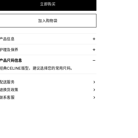
立即购买
加入购物袋
产品信息
100%棉
护理及保养
经典版型
中长款
本品可在轻柔洗衣程序下以最高水温30°C/ 85°F清洗。
敞开式圆领
产品尺码信息
仅使用不含漂白剂的洗衣产品。
系带袖口
不可用烘干机烘干。
经典CELINE版型，建议选择您的常用尺码。
2个侧袋
最高熨烫温度：110°C / 230°F
侧面拉链
不可使用蒸汽。
1枚TRIOMPHE纽扣
本品可用芳香化合物进行轻柔干洗
配送服务
意大利制造
编号：RR0LZ4H77.01BC
退换货政策
联系客服