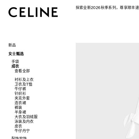
探索全新2026秋季系列，尊享顺丰速
新品
CELINE 2026秋季女士系列
女士甄选
CELINE 2026秋季男士系列
手袋
成衣
查看全部
查看全部
新品
标志印花 TRIOMPHE CANVAS
衬衫及上衣
SOFT TRIOMPHE
卫衣及T恤
PANIER 草编包
牛仔裤
迷你手袋
针织衫
NINO
夹克外套
TRIOMPHE 凯旋门
连衣裙
TRIOMPHE FRAME
裤装
LUGGAGE 手袋
半身裙
TRIO FLAP
大衣及羽绒服
包挂
泳装及内衣
皮衣
牛仔丹宁
配饰软饰