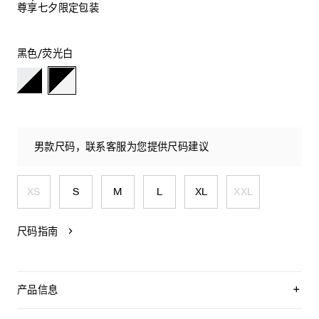
尊享七夕限定包装
黑色/荧光白
男款尺码，联系客服为您提供尺码建议
XS
S
M
L
XL
XXL
尺码指南
产品信息
100%棉