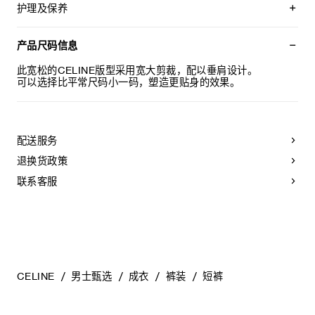
CELINE PARIS TRIOMPHE刺绣
护理及保养
宽松版型
中腰
本品可在轻柔洗衣程序下以最高水温30°C/ 85°F清洗。
2个侧袋
仅使用不含漂白剂的洗衣产品。
产品尺码信息
1个背面口袋
不可用烘干机烘干。
弹性腰头
悬挂晾干，无需脱水。
此宽松的CELINE版型采用宽大剪裁，配以垂肩设计。
意大利制造
最高熨烫温度：110°C / 230°F
可以选择比平常尺码小一码，塑造更贴身的效果。
编号：RP0IL670Q.38AB
不可使用蒸汽。
不可干洗。
配送服务
退换货政策
联系客服
CELINE
男士甄选
成衣
裤装
短裤