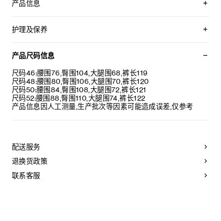
产品信息
100%羊毛
CELINE CALÈCHE刺绣
护理及保养
宽松版型
中腰
不可用水清洗。
直筒裤腿
仅使用不含漂白剂的洗衣产品。
产品尺码信息
2个侧袋，背面1个贴袋，饰镌刻CELINE字样的纽扣
不可用烘干机烘干。
弹性腰头
最高熨烫温度：110°C / 230°F
尺码46:腰围76,臀围104,大腿围68,裤长119
3枚镌刻CELINE字样的纽扣和钩扣开合
不可使用蒸汽。
尺码48:腰围80,臀围106,大腿围70,裤长120
意大利制造
本品可用芳香化合物进行轻柔干洗。
尺码50:腰围84,臀围108,大腿围72,裤长121
编号：RP0F30V86.31OV
尺码52:腰围88,臀围110,大腿围74,裤长122
产品信息因人工测量,生产批次等因素可能造成误差,仅参考
配送服务
退换货政策
联系客服