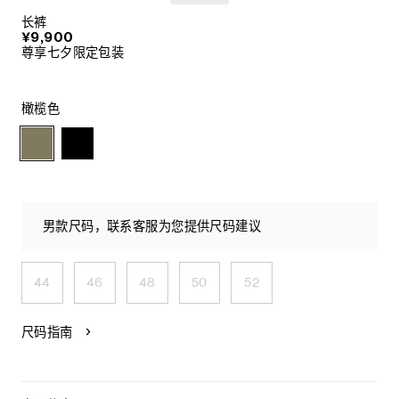
长裤
¥9,900
尊享七夕限定包装
橄榄色
男款尺码，联系客服为您提供尺码建议
44
46
48
50
52
尺码指南