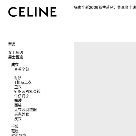
探索全新2026秋季系列，尊享顺丰速
新品
CELINE 2026秋季女士系列
女士甄选
CELINE 2026秋季男士系列
男士甄选
手袋
成衣
查看全部
成衣
配饰软饰
查看全部
查看全部
新品
鞋履
查看全部
标志印花 TRIOMPHE CANVAS
衬衫及上衣
珠宝首饰
查看全部
衬衫
SOFT TRIOMPHE
卫衣及T恤
皮带
太阳眼镜
查看全部
T恤及上衣
PANIER 草编包
牛仔裤
帽子
拖鞋及凉鞋
小皮具
查看全部
卫衣
迷你手袋
针织衫
丝巾及围巾
运动及休闲鞋
耳环
查看全部
针织及POLO衫
NINO
夹克外套
发饰
乐福鞋
手镯
新品
牛仔丹宁
TRIOMPHE 凯旋门
连衣裙
手套
平底鞋
项链
椭圆形
钱包
裤装
TRIOMPHE FRAME
裤装
高跟鞋
戒指
圆形
卡包
西装
LUGGAGE 手袋
半身裙
靴子
高级珠宝
长方形
零钱包
大衣及羽绒服
TRIO FLAP
大衣及羽绒服
CELINE 挂饰
猫眼形
手拿包
夹克外套
包挂
泳装及内衣
面罩式
链条钱包
皮衣
皮衣
几何形
牛仔丹宁
飞行员形
手袋
鞋履
查看全部
皮带软饰
查看全部