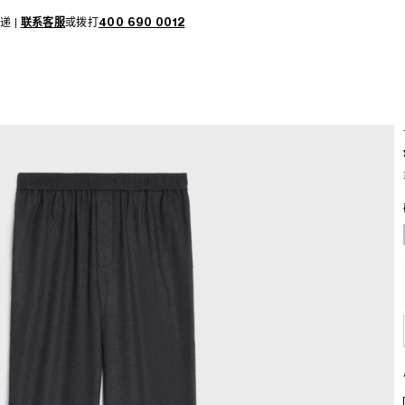
递 |
联系客服
或拨打
400 690 0012