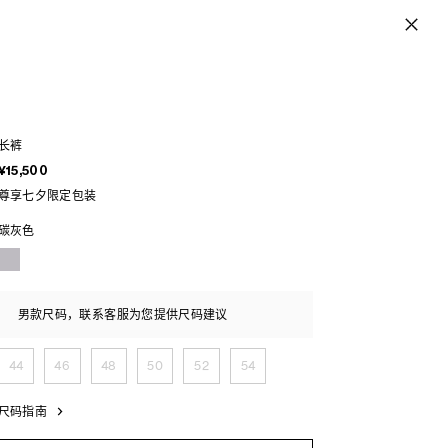
长裤
¥15,500
尊享七夕限定包装
碳灰色
男款尺码，联系客服为您提供尺码建议
44
46
48
50
52
54
尺码指南