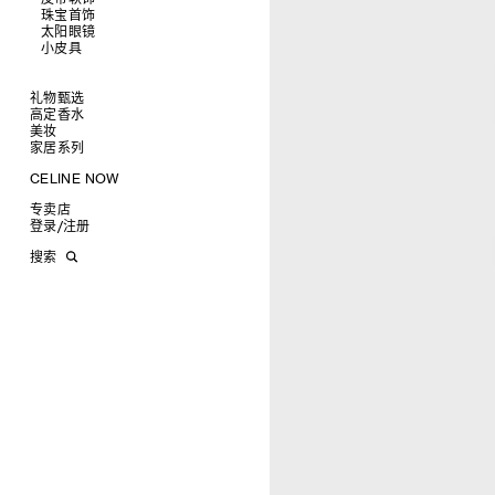
托特包
珠宝首饰
查看全部
斜挎包
运动鞋
太阳眼镜
查看全部
商务及旅行手袋
乐福鞋及皮鞋
皮带
小皮具
查看全部
双肩包
系带鞋
帽子
手镯
查看全部
迷你手袋
靴子
围巾
项链
新品
TRIOMPHE CANVAS 标志印花
拖鞋及凉鞋
其他配饰
戒指
长方形
钱包
礼物甄选
LUGGAGE手袋
耳环
圆形
卡包
高定香水
为她甄选礼物
TAKE AWAY
CELINE挂饰
飞行员形
零钱包
美妆
为他甄选礼物
高定香水
PADDED手袋
面罩式
电子产品配饰
家居系列
香水配件
缎光唇膏
润唇膏
旅行
CELINE NOW
美妆配件
蜡烛与配件
甄选专题
沐浴及身体护理
生活艺术
专卖店
时装秀
INFINITE POSSIBILITIES
文具
登录
/
注册
CELINE 艺术项目
MEN'S AUTOMNE/HIVER 2026
2027春夏男装秀
CELINE 精品店建筑
AUTOMNE 2026
2026冬季时装秀
DAVID ADAMO
搜索
ÉTÉ CELINE
2026夏季时装秀
CHARLES ARNOLDI
CELINE 巴黎 DUPHOT
ÉTÉ 2026
2026春季时装秀
JAMES BALMFORTH
CELINE 巴黎 FRANÇOIS 1ER
LEILAH BABIRYE
CELINE 巴黎 GRENELLE
KATINKA BOCK
CELINE 巴黎 蒙田大道
PALOMA BOSQUÊ
CELINE 巴黎 HAUTE
ELAINE CAMERON-WEIR
PARMURERIE
JOSE DAVILA
CELINE 伦敦 邦德街
GEORGIA DICKIE
CELINE 伦敦 103 MOUNT
ASGER DYBVAD LARSEN
STREET
ROCHELLE FEINSTEIN
CELINE 马德里
KIRA FREIJE
CELINE MILAN SANTO
LUISA GARDINI
SPIRITO
PAUL GEES
CELINE 洛杉矶 RODEO
INDRIKIS GELZIS
CELINE 纽约 麦迪逊
LUKAS GERONIMAS
CELINE 纽约 SOHO