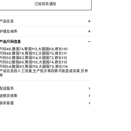
订阅到货通知
产品信息
100%山羊绒
护理及保养
CELINE CALÈCHE刺绣
宽松版型
不可用水清洗。
中腰
产品尺码信息
仅使用不含漂白剂的洗衣产品。
直筒裤腿
不可用烘干机烘干。
尺码46:腰围74,臀围110,大腿围68,裤长110
2个侧袋，背面1个贴袋，饰镌刻CELINE字样的珍珠母贝
最高熨烫温度：110°C / 230°F
尺码48:腰围78,臀围112,大腿围70,裤长111
纽扣
不可使用蒸汽。
尺码50:腰围82,臀围114,大腿围72,裤长112
弹性腰头
本品可用芳香化合物进行轻柔干洗。
尺码52:腰围86,臀围116,大腿围74,裤长113
3枚镌刻CELINE字样的珍珠母贝纽扣
尺码54:腰围90,臀围118,大腿围76,裤长114
意大利制造
产品信息因人工测量,生产批次等因素可能造成误差,仅参
编号：RP0F0561F.10AN
考
配送服务
退换货政策
联系客服