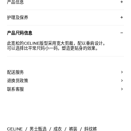
产品信息
100%棉
宽松版型
护理及保养
中腰
直筒裤腿
不可用水清洗。
2个侧袋，背面2个翻盖口袋，饰牛角扣
仅使用不含漂白剂的洗衣产品。
产品尺码信息
2个褶裥
不可用烘干机烘干。
拉链和钩眼扣开合
最高熨烫温度：110°C / 230°F
此宽松的CELINE版型采用宽大剪裁，配以垂肩设计。
意大利制造
不可使用蒸汽。
可以选择比平常尺码小一码，塑造更贴身的效果。
编号：RP0EZ1042.GDG8
本品可用芳香化合物进行轻柔干洗。
配送服务
退换货政策
联系客服
CELINE
男士甄选
成衣
裤装
斜纹裤