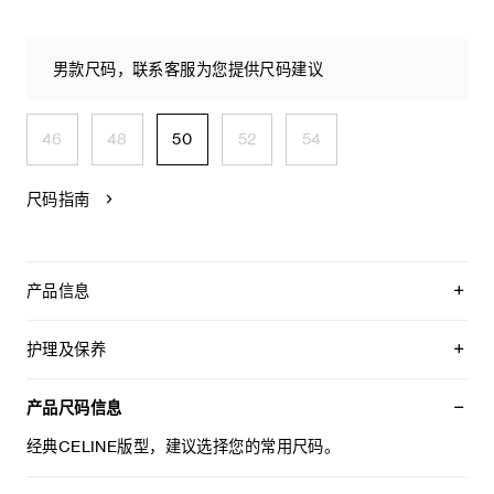
男款尺码，联系客服为您提供尺码建议
46
48
50
52
54
尺码指南
产品信息
100%羊毛
经典版型
护理及保养
高腰
直筒裤腿
不可用水清洗。
2个侧袋，背面2个西装袋，饰牛角扣
仅使用不含漂白剂的洗衣产品。
产品尺码信息
2个褶裥
不可用烘干机烘干。
拉链和钩眼扣开合
最高熨烫温度：110°C / 230°F
经典CELINE版型，建议选择您的常用尺码。
意大利制造
不可使用蒸汽。
编号：RP0AE0V86.03SD
本品可用芳香化合物进行轻柔干洗。