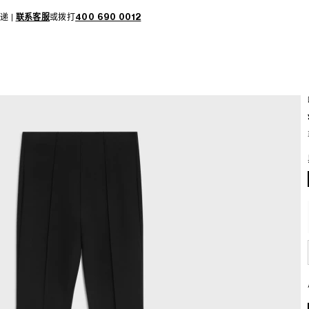
递 |
联系客服
或拨打
400 690 0012