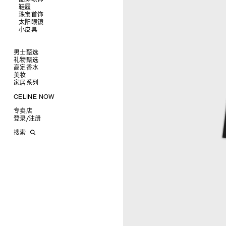
鞋履
查看全部
珠宝首饰
查看全部
皮带
太阳眼镜
查看全部
帽子
拖鞋及凉鞋
小皮具
查看全部
丝巾及围巾
运动及休闲鞋
耳环
查看全部
发饰
乐福鞋
手镯
新品
手套
平底鞋
项链
椭圆形
钱包
男士甄选
高跟鞋
戒指
圆形
卡包
礼物甄选
成衣
靴子
高级珠宝
长方形
零钱包
高定香水
手袋
为她甄选礼物
查看全部
CELINE 挂饰
猫眼形
手拿包
美妆
鞋履
为他甄选礼物
高定香水
查看全部
面罩式
链条钱包
衬衫
家居系列
皮带软饰
香水配件
缎光唇膏
查看全部
几何形
T恤及上衣
托特包
珠宝首饰
润唇膏
旅行
查看全部
CELINE NOW
飞行员形
卫衣
斜挎包
运动鞋
太阳眼镜
美妆配件
蜡烛与配件
查看全部
甄选专题
针织及POLO衫
商务及旅行手袋
乐福鞋及皮鞋
皮带
小皮具
沐浴及身体护理
生活艺术
查看全部
专卖店
时装秀
牛仔丹宁
双肩包
系带鞋
帽子
手镯
INFINITE POSSIBILITIES
文具
查看全部
登录
/
注册
CELINE 艺术项目
裤装
迷你手袋
靴子
围巾
项链
新品
MEN'S AUTOMNE/HIVER 2026
2027春夏男装秀
CELINE 精品店建筑
西装
TRIOMPHE CANVAS 标志印花
拖鞋及凉鞋
其他配饰
戒指
长方形
钱包
AUTOMNE 2026
2026冬季时装秀
DAVID ADAMO
搜索
大衣及羽绒服
LUGGAGE手袋
耳环
圆形
卡包
ÉTÉ CELINE
2026夏季时装秀
CHARLES ARNOLDI
CELINE 巴黎 DUPHOT
夹克外套
TAKE AWAY
CELINE挂饰
飞行员形
零钱包
ÉTÉ 2026
2026春季时装秀
JAMES BALMFORTH
CELINE 巴黎 FRANÇOIS 1ER
皮衣
PADDED手袋
面罩式
电子产品配饰
LEILAH BABIRYE
CELINE 巴黎 GRENELLE
KATINKA BOCK
CELINE 巴黎 蒙田大道
PALOMA BOSQUÊ
CELINE 巴黎 HAUTE
ELAINE CAMERON-WEIR
PARMURERIE
JOSE DAVILA
CELINE 伦敦 邦德街
GEORGIA DICKIE
CELINE 伦敦 103 MOUNT
ASGER DYBVAD LARSEN
STREET
ROCHELLE FEINSTEIN
CELINE 马德里
KIRA FREIJE
CELINE MILAN SANTO
LUISA GARDINI
SPIRITO
PAUL GEES
CELINE 洛杉矶 RODEO