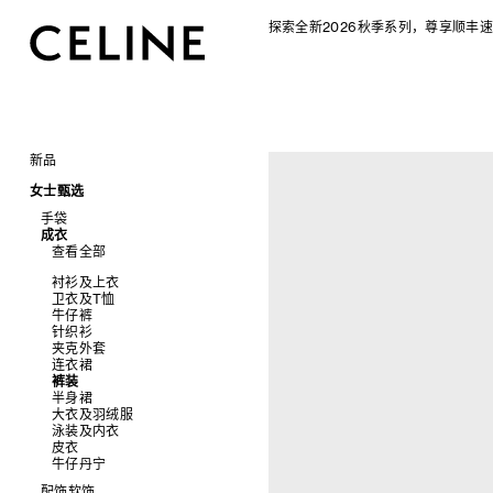
探索全新2026秋季系列，尊享顺丰速
新品
CELINE 2026秋季女士系列
女士甄选
CELINE 2026秋季男士系列
手袋
成衣
查看全部
查看全部
新品
标志印花 TRIOMPHE CANVAS
衬衫及上衣
SOFT TRIOMPHE
卫衣及T恤
PANIER 草编包
牛仔裤
迷你手袋
针织衫
NINO
夹克外套
TRIOMPHE 凯旋门
连衣裙
TRIOMPHE FRAME
裤装
LUGGAGE 手袋
半身裙
TRIO FLAP
大衣及羽绒服
包挂
泳装及内衣
皮衣
牛仔丹宁
配饰软饰