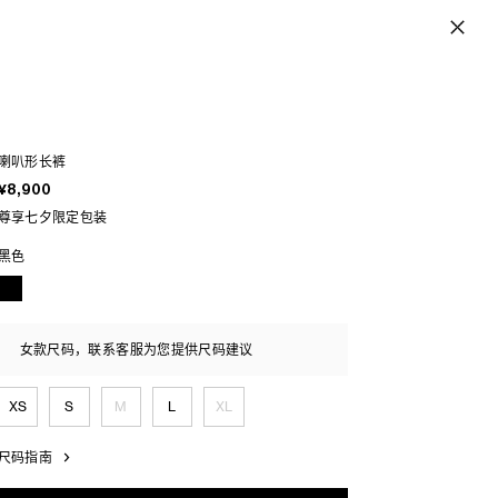
喇叭形长裤
¥8,900
尊享七夕限定包装
黑色
女款尺码，联系客服为您提供尺码建议
XS
S
M
L
XL
尺码指南