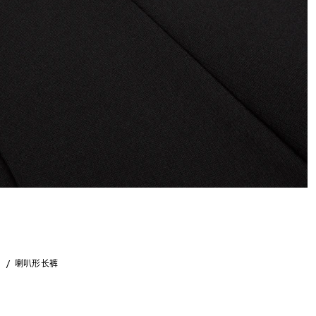
装
喇叭形长裤