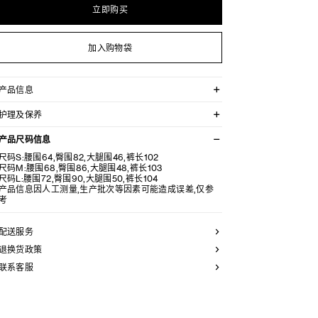
立即购买
加入购物袋
产品信息
69%粘胶纤维，25%锦纶，6%氨纶
护理及保养
修身版型
中腰
不可用水清洗。
喇叭裤腿
产品尺码信息
仅使用不含漂白剂的洗衣产品。
弹性腰头
不可用烘干机烘干。
尺码S:腰围64,臀围82,大腿围46,裤长102
意大利制造
最高熨烫温度：110°C / 230°F
尺码M:腰围68,臀围86,大腿围48,裤长103
编号：RP0A40Z87.38NO
不可使用蒸汽。
尺码L:腰围72,臀围90,大腿围50,裤长104
本品可用芳香化合物进行轻柔干洗。
产品信息因人工测量,生产批次等因素可能造成误差,仅参
考
配送服务
退换货政策
联系客服