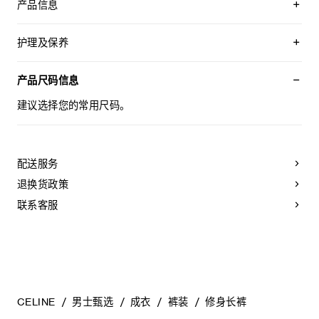
产品信息
53%聚酯纤维，43%羊毛，4%氨纶
修身版型
护理及保养
高腰
修身裤腿
本品可在轻柔洗衣程序下以最高水温30°C/ 85°F清洗。
2个侧袋
仅使用不含漂白剂的洗衣产品。
产品尺码信息
2个背面西装袋，饰角扣
不可用烘干机烘干。
拉链和钩眼扣开合
悬挂晾干，无需脱水。
建议选择您的常用尺码。
拉链下摆
最高熨烫温度：110°C / 230°F
意大利制造
不可使用蒸汽。
编号：RP0951249.38NO
不可干洗。
配送服务
退换货政策
联系客服
CELINE
男士甄选
成衣
裤装
修身长裤