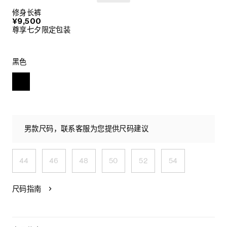
修身长裤
¥9,500
尊享七夕限定包装
黑色
男款尺码，联系客服为您提供尺码建议
44
46
48
50
52
54
尺码指南