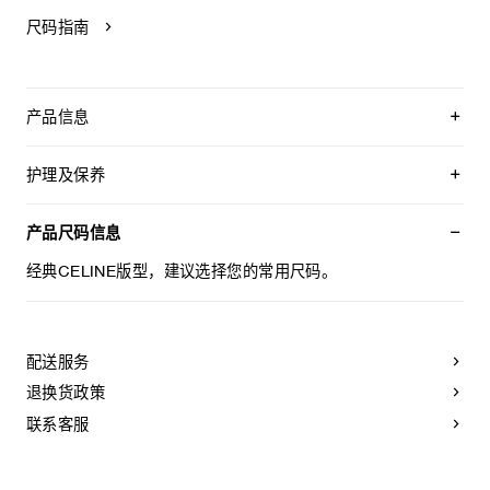
尺码指南
产品信息
100%棉
经典版型
护理及保养
迷你长度
高腰
本品可在轻柔洗衣程序下以最高水温30°C/ 85°F清洗。
2个侧袋
仅使用不含漂白剂的洗衣产品。
产品尺码信息
侧面饰有8道明线
不可用烘干机烘干。
8枚TRIOMPHE按扣
最高熨烫温度：110°C / 230°F
经典CELINE版型，建议选择您的常用尺码。
日本制造
不可使用蒸汽。
编号：RJ0A5726V.07IN
本品可用芳香化合物进行轻柔干洗
配送服务
退换货政策
联系客服