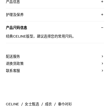
产品信息
100%桑蚕丝
袖口饰有TRIOMPHE刺绣
护理及保养
经典版型
花结领
不可用水清洗。
纽扣袖口
仅使用不含漂白剂的洗衣产品。
产品尺码信息
圆弧下摆
不可用烘干机烘干。
6枚镌刻CELINE PARIS字样的珍珠母贝纽扣
最高熨烫温度：110°C / 230°F
经典CELINE版型，建议选择您的常用尺码。
袖口饰1枚镌刻CELINE PARIS字样的珍珠母贝纽扣
不可使用蒸汽。
意大利制造
本品可用芳香化合物进行轻柔干洗。
编号：RC0DJ0H25.01RD
配送服务
退换货政策
联系客服
CELINE
女士甄选
成衣
垂巾衬衫