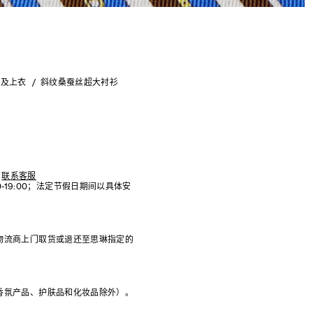
衫及上衣
斜纹桑蚕丝超大衬衫
联系客服
:00-19:00；法定节假日期间以具体安
物流商上门取货或退还至思琳指定的
香氛产品、护肤品和化妆品除外）。