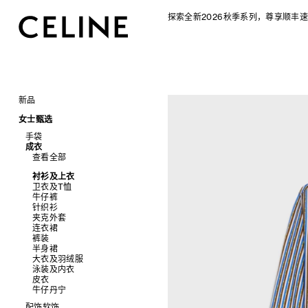
探索全新2026秋季系列，尊享顺丰速
新品
CELINE 2026秋季女士系列
女士甄选
CELINE 2026秋季男士系列
手袋
成衣
查看全部
查看全部
新品
标志印花 TRIOMPHE CANVAS
衬衫及上衣
SOFT TRIOMPHE
卫衣及T恤
PANIER 草编包
牛仔裤
迷你手袋
针织衫
NINO
夹克外套
TRIOMPHE 凯旋门
连衣裙
TRIOMPHE FRAME
裤装
LUGGAGE 手袋
半身裙
TRIO FLAP
大衣及羽绒服
包挂
泳装及内衣
皮衣
牛仔丹宁
配饰软饰