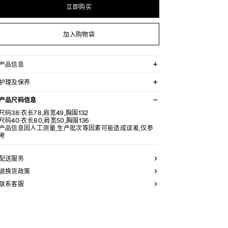
立即购买
加入购物袋
产品信息
100%桑蚕丝
护理及保养
TRIOMPHE刺绣
超大版型
不可用水清洗。
大褂领
产品尺码信息
仅使用不含漂白剂的洗衣产品。
纽扣袖口
不可用烘干机烘干。
尺码38:衣长78,肩宽49,胸围132
胸前1个贴袋
最高熨烫温度：110°C / 230°F
尺码40:衣长80,肩宽50,胸围136
7枚镌刻CELINE PARIS字样的珍珠母贝纽扣
不可使用蒸汽。
产品信息因人工测量,生产批次等因素可能造成误差,仅参
袖口饰1枚镌刻CELINE PARIS字样的珍珠母贝纽扣
本品可用芳香化合物进行轻柔干洗。
考
葡萄牙制造
编号：RC09Y2I73.GFQ2
配送服务
退换货政策
联系客服