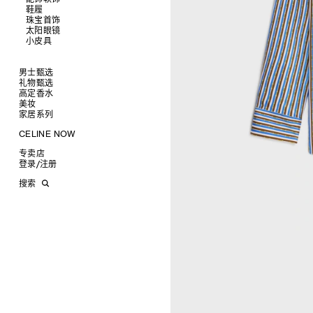
鞋履
查看全部
珠宝首饰
查看全部
皮带
太阳眼镜
查看全部
帽子
拖鞋及凉鞋
小皮具
查看全部
丝巾及围巾
运动及休闲鞋
耳环
查看全部
发饰
乐福鞋
手镯
新品
手套
平底鞋
项链
椭圆形
钱包
男士甄选
高跟鞋
戒指
圆形
卡包
礼物甄选
成衣
靴子
高级珠宝
长方形
零钱包
高定香水
手袋
为她甄选礼物
查看全部
CELINE 挂饰
猫眼形
手拿包
美妆
鞋履
为他甄选礼物
高定香水
查看全部
面罩式
链条钱包
衬衫
家居系列
皮带软饰
香水配件
缎光唇膏
查看全部
几何形
T恤及上衣
托特包
珠宝首饰
润唇膏
旅行
查看全部
CELINE NOW
飞行员形
卫衣
斜挎包
运动鞋
太阳眼镜
美妆配件
蜡烛与配件
查看全部
甄选专题
针织及POLO衫
商务及旅行手袋
乐福鞋及皮鞋
皮带
小皮具
沐浴及身体护理
生活艺术
查看全部
专卖店
时装秀
牛仔丹宁
双肩包
系带鞋
帽子
手镯
INFINITE POSSIBILITIES
文具
查看全部
登录
/
注册
CELINE 艺术项目
裤装
迷你手袋
靴子
围巾
项链
新品
MEN'S AUTOMNE/HIVER 2026
2027春夏男装秀
CELINE 精品店建筑
西装
TRIOMPHE CANVAS 标志印花
拖鞋及凉鞋
其他配饰
戒指
长方形
钱包
AUTOMNE 2026
2026冬季时装秀
DAVID ADAMO
搜索
大衣及羽绒服
LUGGAGE手袋
耳环
圆形
卡包
ÉTÉ CELINE
2026夏季时装秀
CHARLES ARNOLDI
CELINE 巴黎 DUPHOT
夹克外套
TAKE AWAY
CELINE挂饰
飞行员形
零钱包
ÉTÉ 2026
2026春季时装秀
JAMES BALMFORTH
CELINE 巴黎 FRANÇOIS 1ER
皮衣
PADDED手袋
面罩式
电子产品配饰
LEILAH BABIRYE
CELINE 巴黎 GRENELLE
KATINKA BOCK
CELINE 巴黎 蒙田大道
PALOMA BOSQUÊ
CELINE 巴黎 HAUTE
ELAINE CAMERON-WEIR
PARMURERIE
JOSE DAVILA
CELINE 伦敦 邦德街
GEORGIA DICKIE
CELINE 伦敦 103 MOUNT
ASGER DYBVAD LARSEN
STREET
ROCHELLE FEINSTEIN
CELINE 马德里
KIRA FREIJE
CELINE MILAN SANTO
LUISA GARDINI
SPIRITO
PAUL GEES
CELINE 洛杉矶 RODEO