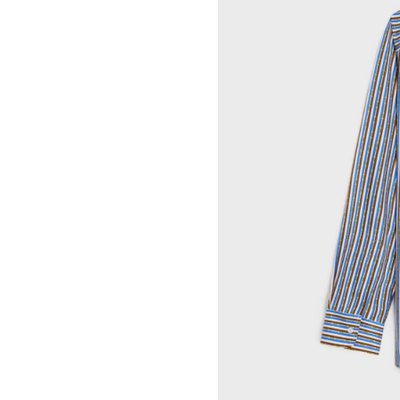
INDRIKIS GELZIS
CELINE 纽约 麦迪逊
LUKAS GERONIMAS
CELINE 纽约 SOHO
ROCHELLE GOLDBERG
CELINE DOHA VENDOME
CHARLES HARLAN
CELINE 北京
DANIEL JENSEN
CELINE BEJING SKP
DAVID JEREMIAH
CELINE 成都太古里精品店
RINDON JOHNSON
CELINE 大连恒隆广场
A KASSEN
CELINE 澳门
MEL KENDRICK
CELINE 宁波
SHAWN KURUNERU
CELINE 上海恒隆广场
ARTUR LESCHER
CELINE 武汉恒隆精品店
ANNE LIBBY
CELINE KYOTO DAIMARU
MARIE LUND
CELINE 东京
DAVID NASH
CELINE TOKYO GINZA
NIKA NEELOVA
CELINE YOKOHAMA SOGO
VIRGINIA OVERTON
CELINE 曼谷
马秋莎
CELINE 吉隆坡
FAY RAY
CELINE 新加坡
CAMILLA REYMAN
CELINE 墨尔本
EM ROONEY
LEUNORA SALIHU
SØREN SEJR
DAVINA SEMO
FLEMISH SCHOOL
OSCAR TUAZON
胡曉媛