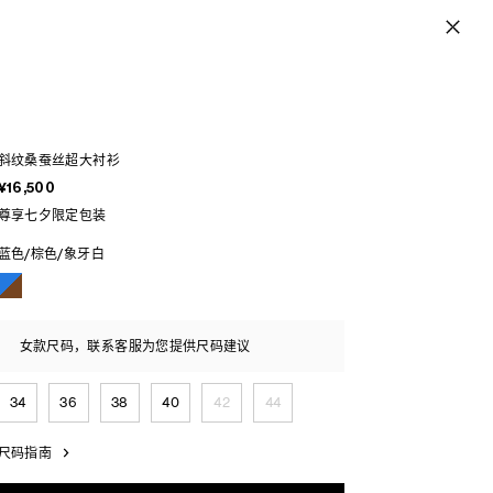
斜纹桑蚕丝超大衬衫
¥16,500
尊享七夕限定包装
蓝色/棕色/象牙白
女款尺码，联系客服为您提供尺码建议
34
36
38
40
42
44
尺码指南