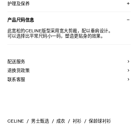
TRIOMPHE刺绣
护理及保养
宽松版型
开领
不可用水清洗。
短袖
仅使用不含漂白剂的洗衣产品。
产品尺码信息
胸前1个贴袋
不可用烘干机烘干。
5枚珍珠母贝纽扣
最高熨烫温度：110°C / 230°F
此宽松的CELINE版型采用宽大剪裁，配以垂肩设计。
葡萄牙制造
不可使用蒸汽。
可以选择比平常尺码小一码，塑造更贴身的效果。
编号：RC0893318.GJN4
本品可用芳香化合物进行轻柔干洗。
不可用水进行专业清洗。
配送服务
退换货政策
联系客服
CELINE
男士甄选
成衣
衬衫
保龄球衬衫