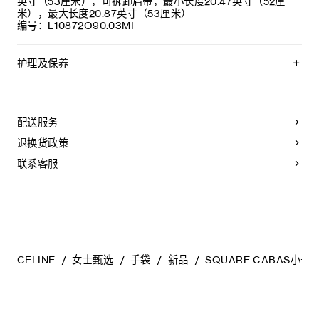
英寸（53厘米），可拆卸肩带，最小长度20.47英寸（52厘
米），最大长度20.87英寸（53厘米）
编号：L10872O90.03MI
护理及保养
CELINE皮具采用珍贵奢华皮革精制而成。所选皮革材质特别而
天然：任何偶然出现的色调差异、斑点或是纹理均为皮革的天
然特征，不应被视为瑕疵。为了确保您的手袋历久弥新，我们
配送服务
建议您：
退换货政策
- 防止潮湿；避免接触液体、护手霜、洗手液、化妆品及香水。
如果您的手袋不慎接触到水或上述物质，请用干燥且不带绒毛
联系客服
的浅色吸水布轻轻擦拭；
- 避免过度暴露于直射光线，并远离直接热源；
- 请勿让您的手袋与粗糙或磨蚀性表面摩擦。如果出现轻微划
痕，可使用柔软的干布轻轻揉搓，以减弱划痕。
- 请收纳于CELINE防尘袋中。请勿存放于在高温、潮湿或不通
风的地方（切勿存放于塑料袋内）。
CELINE
女士甄选
手袋
新品
SQUARE CABAS小