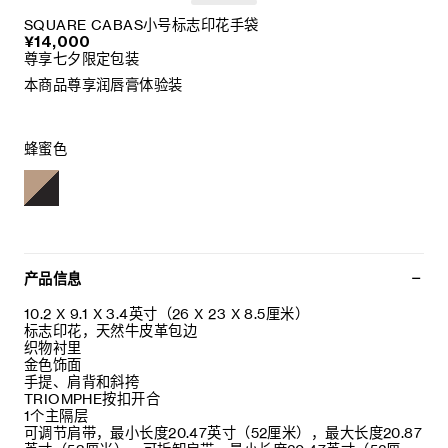
SQUARE CABAS小号标志印花手袋
¥14,000
尊享七夕限定包装
本商品尊享润唇膏体验装
蜂蜜色
产品信息
10.2 X 9.1 X 3.4英寸（26 X 23 X 8.5厘米）
标志印花，天然牛皮革包边
织物衬里
金色饰面
手提、肩背和斜挎
TRIOMPHE按扣开合
1个主隔层
可调节肩带，最小长度20.47英寸（52厘米），最大长度20.87