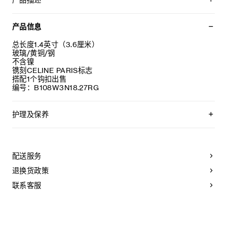
产品描述
坠饰、手镯和项链分开出售
产品信息
总长度1.4英寸（3.6厘米）
玻璃/黄铜/钢
不含镍
镌刻CELINE PARIS标志
搭配1个钩扣出售
编号：B108W3N18.27RG
护理及保养
CELINE采用精选材质打造精致高雅的珠宝作品。我们建议您使
用软布清洁珠宝。不佩戴时，所有珠宝都应存放于CELINE保护
袋中，以防止碰撞和摩擦。请勿弯折珠宝，尤其是质地坚硬的
配送服务
手镯，以避免氧化。具有弹簧功能的部件不得接触海水或腐蚀
性化学物质。所有珠宝均不含镍，并具有低敏感性。
退换货政策
联系客服