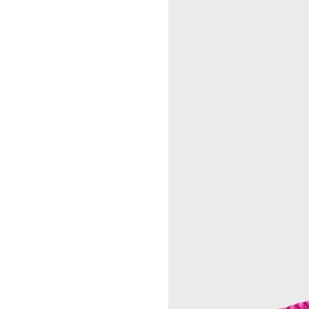
A KASSEN
CELINE 澳门
MEL KENDRICK
CELINE 宁波
SHAWN KURUNERU
CELINE 上海恒隆广场
ARTUR LESCHER
CELINE 武汉恒隆精品店
ANNE LIBBY
CELINE KYOTO DAIMARU
MARIE LUND
CELINE 东京
DAVID NASH
CELINE TOKYO GINZA
NIKA NEELOVA
CELINE YOKOHAMA SOGO
VIRGINIA OVERTON
CELINE 曼谷
马秋莎
CELINE 吉隆坡
FAY RAY
CELINE 新加坡
CAMILLA REYMAN
CELINE 墨尔本
EM ROONEY
LEUNORA SALIHU
SØREN SEJR
DAVINA SEMO
FLEMISH SCHOOL
OSCAR TUAZON
胡曉媛