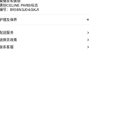
桑蚕丝和黄铜
镌刻CELINE PARIS标志
编号：B108N3J04.GKJ1
护理及保养
CELINE采用精选材质打造精致高雅的珠宝作品。我们建
议您使用软布清洁珠宝。不佩戴时，所有珠宝都应存放于
配送服务
CELINE保护袋中，以防止碰撞和摩擦。请勿弯折珠宝，
尤其是质地坚硬的手镯，以避免氧化。具有弹簧功能的部
退换货政策
件不得接触海水或腐蚀性化学物质。所有珠宝均不含镍。
联系客服