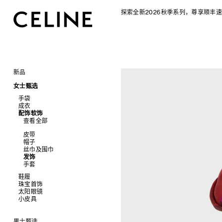
探索全新2026秋季系列，尊享顺丰速
新品
CELINE 2026秋季女士系列
女士甄选
CELINE 2026秋季男士系列
手袋
成衣
查看全部
配饰软饰
查看全部
新品
查看全部
标志印花 TRIOMPHE CANVAS
衬衫及上衣
SOFT TRIOMPHE
卫衣及T恤
皮带
PANIER 草编包
牛仔裤
帽子
迷你手袋
针织衫
丝巾及围巾
NINO
夹克外套
发饰
TRIOMPHE 凯旋门
连衣裙
手套
TRIOMPHE FRAME
裤装
鞋履
LUGGAGE 手袋
半身裙
珠宝首饰
查看全部
TRIO FLAP
大衣及羽绒服
太阳眼镜
查看全部
包挂
泳装及内衣
拖鞋及凉鞋
小皮具
查看全部
皮衣
运动及休闲鞋
耳环
查看全部
牛仔丹宁
乐福鞋
手镯
新品
平底鞋
项链
椭圆形
钱包
男士甄选