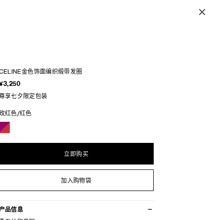
CELINE金色饰面编织缎带发圈
¥3,250
尊享七夕限定包装
玫红色/红色
立即购买
加入购物袋
产品信息