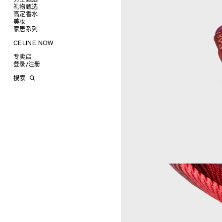
高跟鞋
戒指
圆形
卡包
礼物甄选
成衣
靴子
高级珠宝
长方形
零钱包
高定香水
手袋
为她甄选礼物
查看全部
CELINE 挂饰
猫眼形
手拿包
美妆
鞋履
为他甄选礼物
高定香水
查看全部
面罩式
链条钱包
衬衫
家居系列
皮带软饰
香水配件
缎光唇膏
查看全部
几何形
T恤及上衣
托特包
珠宝首饰
润唇膏
旅行
查看全部
CELINE NOW
飞行员形
卫衣
斜挎包
运动鞋
太阳眼镜
美妆配件
蜡烛与配件
查看全部
甄选专题
针织及POLO衫
商务及旅行手袋
乐福鞋及皮鞋
皮带
小皮具
沐浴及身体护理
生活艺术
查看全部
专卖店
时装秀
牛仔丹宁
双肩包
系带鞋
帽子
手镯
INFINITE POSSIBILITIES
文具
查看全部
登录
/
注册
CELINE 艺术项目
裤装
迷你手袋
靴子
围巾
项链
新品
MEN'S AUTOMNE/HIVER 2026
2027春夏男装秀
CELINE 精品店建筑
西装
TRIOMPHE CANVAS 标志印花
拖鞋及凉鞋
其他配饰
戒指
长方形
钱包
AUTOMNE 2026
2026冬季时装秀
DAVID ADAMO
搜索
大衣及羽绒服
LUGGAGE手袋
耳环
圆形
卡包
ÉTÉ CELINE
2026夏季时装秀
CHARLES ARNOLDI
CELINE 巴黎 DUPHOT
夹克外套
TAKE AWAY
CELINE挂饰
飞行员形
零钱包
ÉTÉ 2026
2026春季时装秀
JAMES BALMFORTH
CELINE 巴黎 FRANÇOIS 1ER
皮衣
PADDED手袋
面罩式
电子产品配饰
LEILAH BABIRYE
CELINE 巴黎 GRENELLE
KATINKA BOCK
CELINE 巴黎 蒙田大道
PALOMA BOSQUÊ
CELINE 巴黎 HAUTE
ELAINE CAMERON-WEIR
PARMURERIE
JOSE DAVILA
CELINE 伦敦 邦德街
GEORGIA DICKIE
CELINE 伦敦 103 MOUNT
ASGER DYBVAD LARSEN
STREET
ROCHELLE FEINSTEIN
CELINE 马德里
KIRA FREIJE
CELINE MILAN SANTO
LUISA GARDINI
SPIRITO
PAUL GEES
CELINE 洛杉矶 RODEO
INDRIKIS GELZIS
CELINE 纽约 麦迪逊
LUKAS GERONIMAS
CELINE 纽约 SOHO
ROCHELLE GOLDBERG
CELINE DOHA VENDOME
CHARLES HARLAN
CELINE 北京
DANIEL JENSEN
CELINE BEJING SKP
DAVID JEREMIAH
CELINE 成都太古里精品店
RINDON JOHNSON
CELINE 大连恒隆广场