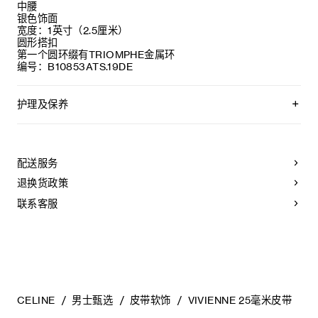
中腰
银色饰面
宽度：1英寸（2.5厘米）
圆形搭扣
第一个圆环缀有TRIOMPHE金属环
编号：B10853ATS.19DE
护理及保养
CELINE皮带均选用优质的皮革制作。所选材质均为天然皮革，
且各不相同；任何偶然出现的色调差异、斑点或是纹理均为皮
革的天然特征，不应被视作产品瑕疵。
配送服务
为长期保持皮带美观，请您遵循以下建议：
退换货政策
- 避免接触水、油、香水和化妆品。如果您的腰带不慎接触到
水，应立即以柔软的浅色吸水布轻拭干净。
联系客服
- 请勿将本产品长时间暴露在高温或强光照射之下。
- 请勿将腰带与粗糙或磨蚀性表面摩擦。如果出现轻微划痕，以
柔软的干布轻拭，可减淡轻微的划痕。
- 请将其收纳在防尘袋中。切勿存放于高温、潮湿或不通风的地
方。请勿将本产品存放于塑料袋中。
CELINE
男士甄选
皮带软饰
VIVIENNE 25毫米皮带