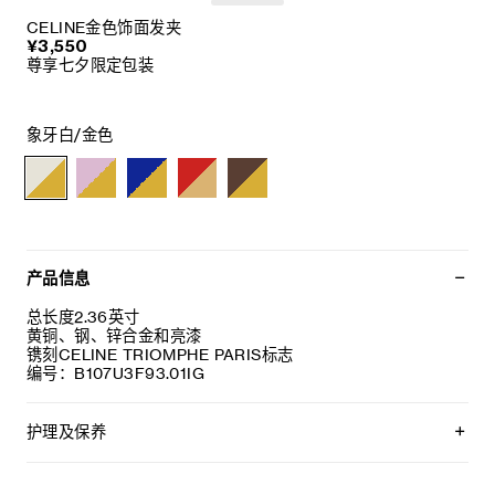
CELINE金色饰面发夹
¥3,550
尊享七夕限定包装
象牙白/金色
产品信息
总长度2.36英寸
黄铜、钢、锌合金和亮漆
镌刻CELINE TRIOMPHE PARIS标志
编号：B107U3F93.01IG
护理及保养
CELINE采用精选材质打造精致高雅的珠宝作品。我们建议您使
用软布清洁珠宝。不佩戴时，所有珠宝都应存放于CELINE保护