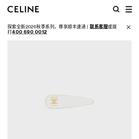
探索全新2026秋季系列，尊享顺丰速递 |
联系客服
或拨
打
400 690 0012