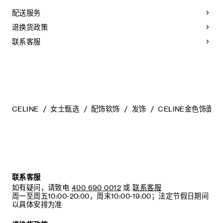
袋中，以防止碰撞和摩擦。请勿弯折珠宝，尤其是质地坚硬的
配送服务
手镯，以避免氧化。具有弹簧功能的部件不得接触海水或腐蚀
性化学物质。所有珠宝均不含镍，并具有低敏感性。
退换货政策
联系客服
CELINE
女士甄选
配饰软饰
发饰
CELINE金色饰面发
联系客服
如有疑问，请致电
400 690 0012
或
联系客服
周一至周五10:00-20:00，周末10:00-19:00；法定节假日期间
以具体安排为准