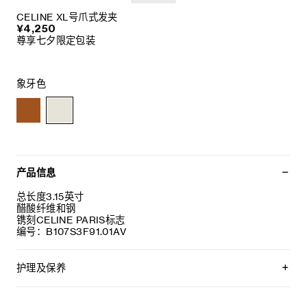
CELINE XL号爪式发夹
¥4,250
尊享七夕限定包装
象牙色
产品信息
总长度3.15英寸
醋酸纤维和钢
镌刻CELINE PARIS标志
编号：B107S3F91.01AV
护理及保养
CELINE采用精选材质打造精致高雅的珠宝作品。我们建议您使
用软布清洁珠宝。不佩戴时，所有珠宝都应存放于CELINE保护