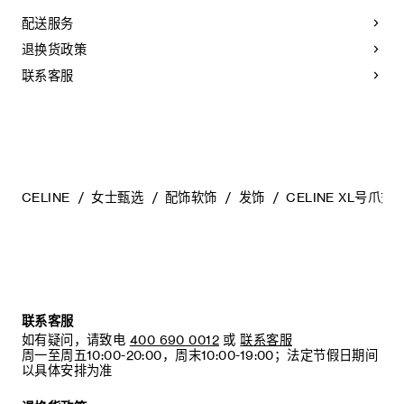
袋中，以防止碰撞和摩擦。请勿弯折珠宝，尤其是质地坚硬的
配送服务
手镯，以避免氧化。具有弹簧功能的部件不得接触海水或腐蚀
性化学物质。所有珠宝均不含镍。
退换货政策
联系客服
CELINE
女士甄选
配饰软饰
发饰
CELINE XL号爪式
联系客服
如有疑问，请致电
400 690 0012
或
联系客服
周一至周五10:00-20:00，周末10:00-19:00；法定节假日期间
以具体安排为准