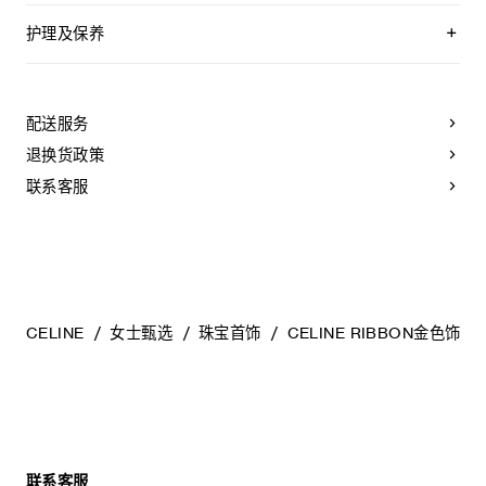
护理及保养
CELINE采用精选材质打造精致高雅的珠宝作品。我们建议您使
用软布清洁珠宝。不佩戴时，所有珠宝
都应存放于CELINE保护袋中，以防止碰撞和摩擦。请勿弯折珠
配送服务
宝，尤其是质地坚硬的手镯，以避免氧化。具有弹簧功能的部
件不得接触海水或腐蚀性化学物质。所有珠宝均不含镍。
退换货政策
联系客服
CELINE
女士甄选
珠宝首饰
CELINE RIBBON金色饰
联系客服