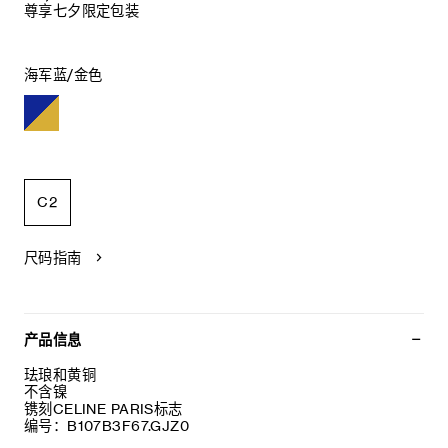
尊享七夕限定包装
海军蓝/金色
C2
尺码指南
产品信息
珐琅和黄铜
不含镍
镌刻CELINE PARIS标志
编号：B107B3F67.GJZ0