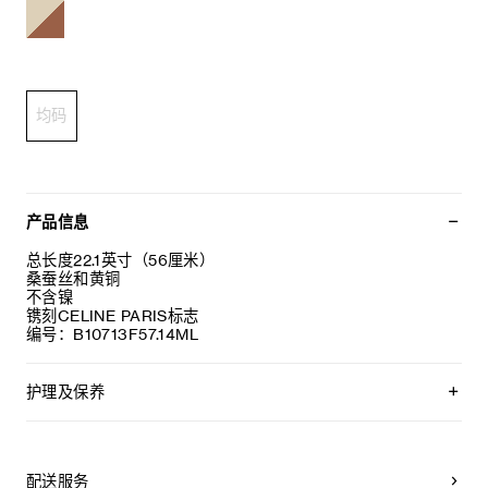
均码
产品信息
总长度22.1英寸（56厘米）
桑蚕丝和黄铜
不含镍
镌刻CELINE PARIS标志
编号：B10713F57.14ML
护理及保养
CELINE采用精选材质打造精致高雅的珠宝作品。我们建议您使
用软布清洁珠宝。不佩戴时，所有珠宝都应存放于CELINE保护
袋中，以防止碰撞和摩擦。请勿弯折珠宝，尤其是质地坚硬的
配送服务
手镯，以避免氧化。具有弹簧功能的部件不得接触海水或腐蚀