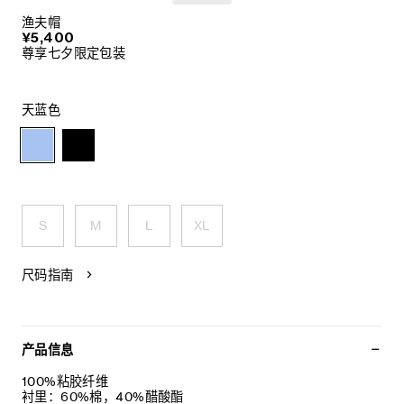
渔夫帽
¥5,400
尊享七夕限定包装
天蓝色
S
M
L
XL
尺码指南
产品信息
100%粘胶纤维
衬里：60%棉，40%醋酸酯