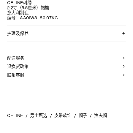
CELINE刺绣
2.2寸（5.5厘米）帽檐
意大利制造
编号：AA0IW3L89.07KC
护理及保养
不可用水清洗。
仅使用不含漂白剂的洗衣产品。
不可用烘干机烘干。
配送服务
不可熨烫。
不可干洗。
退换货政策
联系客服
CELINE
男士甄选
皮带软饰
帽子
渔夫帽