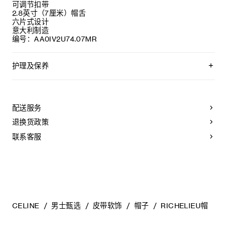
可调节扣带
2.8英寸（7厘米）帽舌
六片式设计
意大利制造
编号：AA0IV2U74.07MR
护理及保养
不可用水清洗。
仅使用不含漂白剂的洗衣产品。
不可用烘干机烘干。
配送服务
不可熨烫。
不可干洗。
退换货政策
联系客服
CELINE
男士甄选
皮带软饰
帽子
RICHELIEU帽