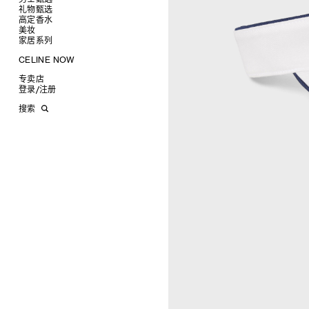
高跟鞋
戒指
圆形
卡包
礼物甄选
成衣
靴子
高级珠宝
长方形
零钱包
高定香水
手袋
为她甄选礼物
查看全部
CELINE 挂饰
猫眼形
手拿包
美妆
鞋履
为他甄选礼物
高定香水
查看全部
面罩式
链条钱包
衬衫
家居系列
皮带软饰
香水配件
缎光唇膏
查看全部
几何形
T恤及上衣
托特包
珠宝首饰
润唇膏
旅行
查看全部
CELINE NOW
飞行员形
卫衣
斜挎包
运动鞋
太阳眼镜
美妆配件
蜡烛与配件
查看全部
甄选专题
针织及POLO衫
商务及旅行手袋
乐福鞋及皮鞋
皮带
小皮具
沐浴及身体护理
生活艺术
查看全部
专卖店
时装秀
牛仔丹宁
双肩包
系带鞋
帽子
手镯
INFINITE POSSIBILITIES
文具
查看全部
登录
/
注册
CELINE 艺术项目
裤装
迷你手袋
靴子
围巾
项链
新品
MEN'S AUTOMNE/HIVER 2026
2027春夏男装秀
CELINE 精品店建筑
西装
TRIOMPHE CANVAS 标志印花
拖鞋及凉鞋
其他配饰
戒指
长方形
钱包
AUTOMNE 2026
2026冬季时装秀
DAVID ADAMO
搜索
大衣及羽绒服
LUGGAGE手袋
耳环
圆形
卡包
ÉTÉ CELINE
2026夏季时装秀
CHARLES ARNOLDI
CELINE 巴黎 DUPHOT
夹克外套
TAKE AWAY
CELINE挂饰
飞行员形
零钱包
ÉTÉ 2026
2026春季时装秀
JAMES BALMFORTH
CELINE 巴黎 FRANÇOIS 1ER
皮衣
PADDED手袋
面罩式
电子产品配饰
LEILAH BABIRYE
CELINE 巴黎 GRENELLE
KATINKA BOCK
CELINE 巴黎 蒙田大道
PALOMA BOSQUÊ
CELINE 巴黎 HAUTE
ELAINE CAMERON-WEIR
PARMURERIE
JOSE DAVILA
CELINE 伦敦 邦德街
GEORGIA DICKIE
CELINE 伦敦 103 MOUNT
ASGER DYBVAD LARSEN
STREET
ROCHELLE FEINSTEIN
CELINE 马德里
KIRA FREIJE
CELINE MILAN SANTO
LUISA GARDINI
SPIRITO
PAUL GEES
CELINE 洛杉矶 RODEO
INDRIKIS GELZIS
CELINE 纽约 麦迪逊
LUKAS GERONIMAS
CELINE 纽约 SOHO
ROCHELLE GOLDBERG
CELINE DOHA VENDOME
CHARLES HARLAN
CELINE 北京
DANIEL JENSEN
CELINE BEJING SKP
DAVID JEREMIAH
CELINE 成都太古里精品店
RINDON JOHNSON
CELINE 大连恒隆广场