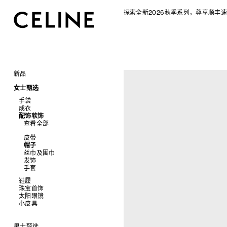
探索全新2026秋季系列，尊享顺丰速
新品
CELINE 2026秋季女士系列
女士甄选
CELINE 2026秋季男士系列
手袋
成衣
查看全部
配饰软饰
查看全部
新品
查看全部
标志印花 TRIOMPHE CANVAS
衬衫及上衣
SOFT TRIOMPHE
卫衣及T恤
皮带
PANIER 草编包
牛仔裤
帽子
迷你手袋
针织衫
丝巾及围巾
NINO
夹克外套
发饰
TRIOMPHE 凯旋门
连衣裙
手套
TRIOMPHE FRAME
裤装
鞋履
LUGGAGE 手袋
半身裙
珠宝首饰
查看全部
TRIO FLAP
大衣及羽绒服
太阳眼镜
查看全部
包挂
泳装及内衣
拖鞋及凉鞋
小皮具
查看全部
皮衣
运动及休闲鞋
耳环
查看全部
牛仔丹宁
乐福鞋
手镯
新品
平底鞋
项链
椭圆形
钱包
男士甄选