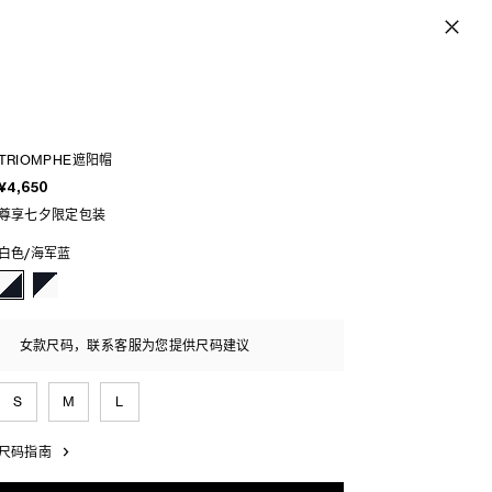
TRIOMPHE遮阳帽
¥4,650
尊享七夕限定包装
白色/海军蓝
女款尺码，联系客服为您提供尺码建议
S
M
L
尺码指南