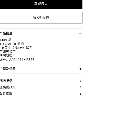
立即购买
加入购物袋
产品信息
100%棉
TRIOMPHE刺绣
2.8英寸（7厘米）帽舌
可调节扣带
法国制造
编号：AA0II234X.FZE5
护理及保养
本品可以最高水温30°C/ 85°F手洗。
仅使用不含漂白剂的洗衣产品。
配送服务
不可用烘干机烘干。
不可熨烫。
退换货政策
不可干洗。
联系客服