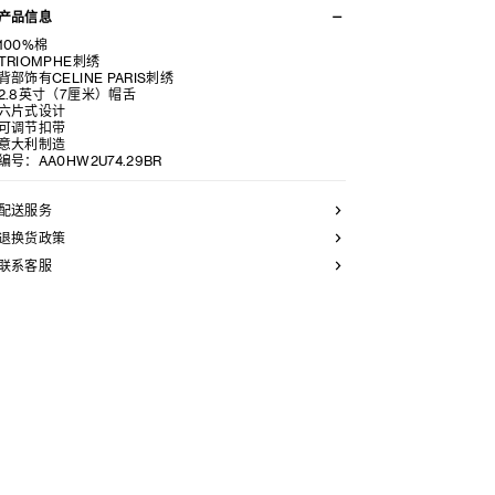
产品信息
100%棉
TRIOMPHE刺绣
背部饰有CELINE PARIS刺绣
2.8英寸（7厘米）帽舌
六片式设计
可调节扣带
意大利制造
编号：AA0HW2U74.29BR
配送服务
退换货政策
联系客服