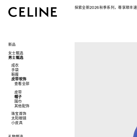
探索全新2026秋季系列，尊享顺丰速
新品
CELINE 2026秋季女士系列
女士甄选
CELINE 2026秋季男士系列
男士甄选
手袋
成衣
查看全部
成衣
配饰软饰
查看全部
手袋
查看全部
新品
鞋履
查看全部
鞋履
查看全部
标志印花 TRIOMPHE CANVAS
衬衫及上衣
珠宝首饰
查看全部
衬衫
皮带软饰
查看全部
SOFT TRIOMPHE
卫衣及T恤
皮带
太阳眼镜
查看全部
T恤及上衣
托特包
查看全部
PANIER 草编包
牛仔裤
帽子
拖鞋及凉鞋
小皮具
查看全部
卫衣
斜挎包
运动鞋
迷你手袋
针织衫
丝巾及围巾
运动及休闲鞋
耳环
查看全部
针织及POLO衫
商务及旅行手袋
乐福鞋及皮鞋
皮带
NINO
夹克外套
发饰
乐福鞋
手镯
新品
牛仔丹宁
双肩包
系带鞋
帽子
TRIOMPHE 凯旋门
连衣裙
手套
平底鞋
项链
椭圆形
钱包
裤装
迷你手袋
靴子
围巾
TRIOMPHE FRAME
裤装
高跟鞋
戒指
圆形
卡包
西装
TRIOMPHE CANVAS 标志印花
拖鞋及凉鞋
其他配饰
LUGGAGE 手袋
半身裙
靴子
高级珠宝
长方形
零钱包
大衣及羽绒服
LUGGAGE手袋
TRIO FLAP
大衣及羽绒服
CELINE 挂饰
猫眼形
手拿包
珠宝首饰
夹克外套
TAKE AWAY
包挂
泳装及内衣
面罩式
链条钱包
太阳眼镜
查看全部
皮衣
PADDED手袋
皮衣
几何形
小皮具
查看全部
牛仔丹宁
飞行员形
手镯
查看全部
项链
新品
戒指
长方形
钱包
礼物甄选