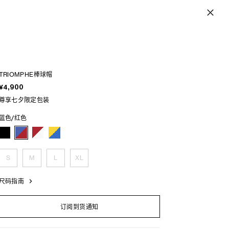
TRIOMPHE棒球帽
¥4,900
尊享七夕限定包装
蓝色/红色
S
M
L
XL
尺码指南
订阅到货通知