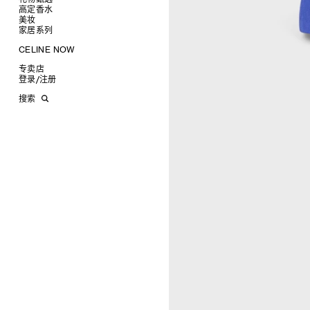
耳环
圆形
卡包
高定香水
为她甄选礼物
CELINE挂饰
飞行员形
零钱包
美妆
为他甄选礼物
高定香水
面罩式
电子产品配饰
家居系列
香水配件
缎光唇膏
润唇膏
旅行
CELINE NOW
美妆配件
蜡烛与配件
甄选专题
沐浴及身体护理
生活艺术
专卖店
时装秀
INFINITE POSSIBILITIES
文具
登录
/
注册
CELINE 艺术项目
MEN'S AUTOMNE/HIVER 2026
2027春夏男装秀
CELINE 精品店建筑
AUTOMNE 2026
2026冬季时装秀
DAVID ADAMO
搜索
ÉTÉ CELINE
2026夏季时装秀
CHARLES ARNOLDI
CELINE 巴黎 DUPHOT
ÉTÉ 2026
2026春季时装秀
JAMES BALMFORTH
CELINE 巴黎 FRANÇOIS 1ER
LEILAH BABIRYE
CELINE 巴黎 GRENELLE
KATINKA BOCK
CELINE 巴黎 蒙田大道
PALOMA BOSQUÊ
CELINE 巴黎 HAUTE
ELAINE CAMERON-WEIR
PARMURERIE
JOSE DAVILA
CELINE 伦敦 邦德街
GEORGIA DICKIE
CELINE 伦敦 103 MOUNT
ASGER DYBVAD LARSEN
STREET
ROCHELLE FEINSTEIN
CELINE 马德里
KIRA FREIJE
CELINE MILAN SANTO
LUISA GARDINI
SPIRITO
PAUL GEES
CELINE 洛杉矶 RODEO
INDRIKIS GELZIS
CELINE 纽约 麦迪逊
LUKAS GERONIMAS
CELINE 纽约 SOHO
ROCHELLE GOLDBERG
CELINE DOHA VENDOME
CHARLES HARLAN
CELINE 北京
DANIEL JENSEN
CELINE BEJING SKP
DAVID JEREMIAH
CELINE 成都太古里精品店
RINDON JOHNSON
CELINE 大连恒隆广场
A KASSEN
CELINE 澳门