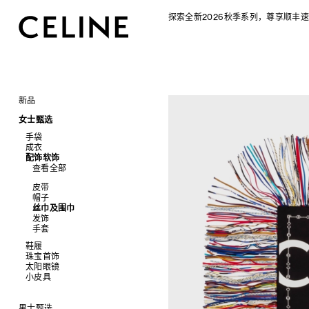
探索全新2026秋季系列，尊享顺丰速
新品
CELINE 2026秋季女士系列
女士甄选
CELINE 2026秋季男士系列
手袋
成衣
查看全部
配饰软饰
查看全部
新品
查看全部
标志印花 TRIOMPHE CANVAS
衬衫及上衣
SOFT TRIOMPHE
卫衣及T恤
皮带
PANIER 草编包
牛仔裤
帽子
迷你手袋
针织衫
丝巾及围巾
NINO
夹克外套
发饰
TRIOMPHE 凯旋门
连衣裙
手套
TRIOMPHE FRAME
裤装
鞋履
LUGGAGE 手袋
半身裙
珠宝首饰
查看全部
TRIO FLAP
大衣及羽绒服
太阳眼镜
查看全部
包挂
泳装及内衣
拖鞋及凉鞋
小皮具
查看全部
皮衣
运动及休闲鞋
耳环
查看全部
牛仔丹宁
乐福鞋
手镯
新品
平底鞋
项链
椭圆形
钱包
男士甄选