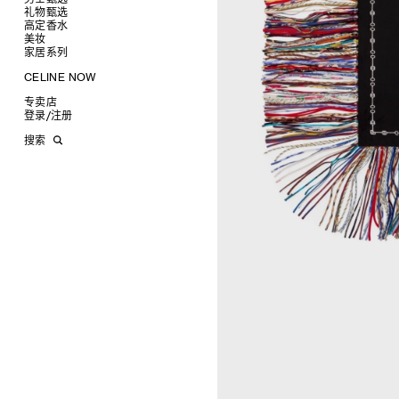
高跟鞋
戒指
圆形
卡包
礼物甄选
成衣
靴子
高级珠宝
长方形
零钱包
高定香水
手袋
为她甄选礼物
查看全部
CELINE 挂饰
猫眼形
手拿包
美妆
鞋履
为他甄选礼物
高定香水
查看全部
面罩式
链条钱包
衬衫
家居系列
皮带软饰
香水配件
缎光唇膏
查看全部
几何形
T恤及上衣
托特包
珠宝首饰
润唇膏
旅行
查看全部
CELINE NOW
飞行员形
卫衣
斜挎包
运动鞋
太阳眼镜
美妆配件
蜡烛与配件
查看全部
甄选专题
针织及POLO衫
商务及旅行手袋
乐福鞋及皮鞋
皮带
小皮具
沐浴及身体护理
生活艺术
查看全部
专卖店
时装秀
牛仔丹宁
双肩包
系带鞋
帽子
手镯
INFINITE POSSIBILITIES
文具
查看全部
登录
/
注册
CELINE 艺术项目
裤装
迷你手袋
靴子
围巾
项链
新品
MEN'S AUTOMNE/HIVER 2026
2027春夏男装秀
CELINE 精品店建筑
西装
TRIOMPHE CANVAS 标志印花
拖鞋及凉鞋
其他配饰
戒指
长方形
钱包
AUTOMNE 2026
2026冬季时装秀
DAVID ADAMO
搜索
大衣及羽绒服
LUGGAGE手袋
耳环
圆形
卡包
ÉTÉ CELINE
2026夏季时装秀
CHARLES ARNOLDI
CELINE 巴黎 DUPHOT
夹克外套
TAKE AWAY
CELINE挂饰
飞行员形
零钱包
ÉTÉ 2026
2026春季时装秀
JAMES BALMFORTH
CELINE 巴黎 FRANÇOIS 1ER
皮衣
PADDED手袋
面罩式
电子产品配饰
LEILAH BABIRYE
CELINE 巴黎 GRENELLE
KATINKA BOCK
CELINE 巴黎 蒙田大道
PALOMA BOSQUÊ
CELINE 巴黎 HAUTE
ELAINE CAMERON-WEIR
PARMURERIE
JOSE DAVILA
CELINE 伦敦 邦德街
GEORGIA DICKIE
CELINE 伦敦 103 MOUNT
ASGER DYBVAD LARSEN
STREET
ROCHELLE FEINSTEIN
CELINE 马德里
KIRA FREIJE
CELINE MILAN SANTO
LUISA GARDINI
SPIRITO
PAUL GEES
CELINE 洛杉矶 RODEO
INDRIKIS GELZIS
CELINE 纽约 麦迪逊
LUKAS GERONIMAS
CELINE 纽约 SOHO
ROCHELLE GOLDBERG
CELINE DOHA VENDOME
CHARLES HARLAN
CELINE 北京
DANIEL JENSEN
CELINE BEJING SKP
DAVID JEREMIAH
CELINE 成都太古里精品店
RINDON JOHNSON
CELINE 大连恒隆广场