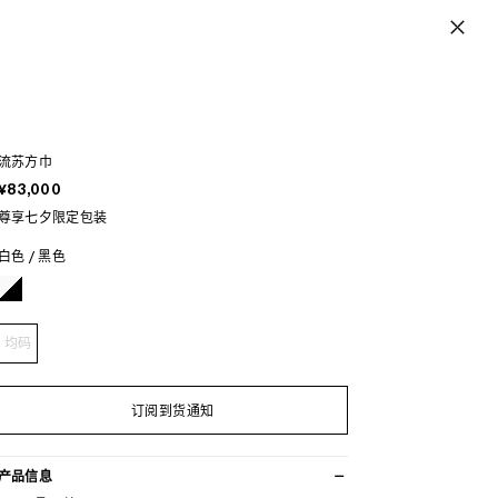
流苏方巾
¥83,000
尊享七夕限定包装
白色 / 黑色
均码
订阅到货通知
产品信息