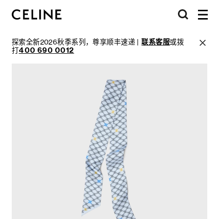
探索全新2026秋季系列，尊享顺丰速递 |
联系客服
或拨
打
400 690 0012