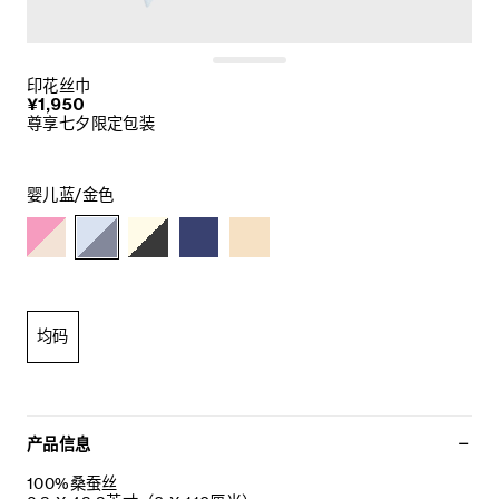
印花丝巾
¥1,950
尊享七夕限定包装
婴儿蓝/金色
均码
产品信息
100%桑蚕丝