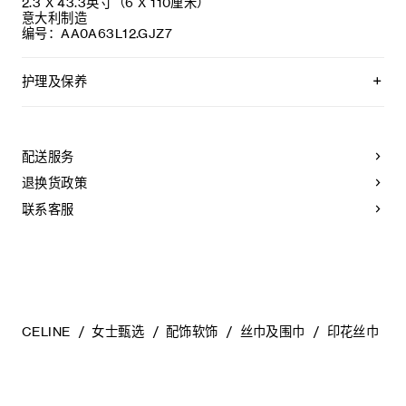
2.3 X 43.3英寸（6 X 110厘米）
意大利制造
编号：AA0A63L12.GJZ7
护理及保养
不可用水清洗。
仅使用不含漂白剂的洗衣产品。
不可用烘干机烘干。
配送服务
不可熨烫。
本品可用芳香化合物进行轻柔干洗。
退换货政策
不可用水进行专业清洗。
联系客服
CELINE
女士甄选
配饰软饰
丝巾及围巾
印花丝巾