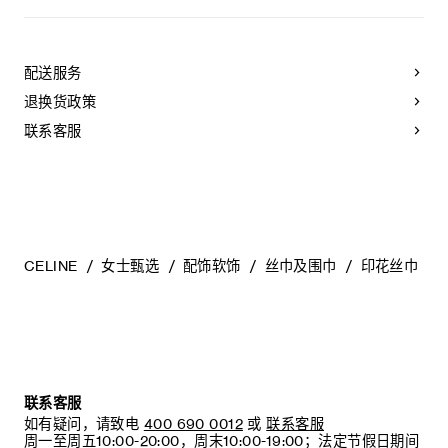
不可用水清洗。
仅使用不含漂白剂的洗衣产品。
不可用烘干机烘干。
配送服务
不可熨烫。
本品可用芳香化合物进行轻柔干洗。
退换货政策
不可用水进行专业清洗。
联系客服
CELINE
女士甄选
配饰软饰
丝巾及围巾
印花丝巾
联系客服
如有疑问，请致电
400 690 0012
或
联系客服
周一至周五10:00-20:00，周末10:00-19:00；法定节假日期间