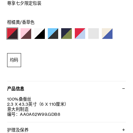
尊享七夕限定包装
柑橘黄/香草色
均码
产品信息
100%桑蚕丝
2.3 X 43.3英寸（6 X 110厘米）
意大利制造
编号：AA0A62W99.GDB8
护理及保养