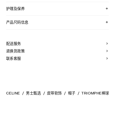
护理及保养
不可用水清洗。
仅使用不含漂白剂的洗衣产品。
产品尺码信息
不可用烘干机烘干。
不可熨烫。
尺码S:头围55-59
不可干洗。
尺码M:头围56-60
尺码L:头围57-61
配送服务
尺码XL:头围58-62
产品信息因人工测量,生产批次等因素可能造成误差,仅参考
退换货政策
联系客服
CELINE
男士甄选
皮带软饰
帽子
TRIOMPHE棒球帽