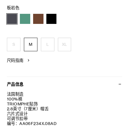
板岩色
S
M
L
XL
尺码指南
产品信息
法国制造
100%棉
TRIOMPHE贴饰
2.8英寸（7厘米）帽舌
六片式设计
可调节扣带
编号：AA06F234X.08AD