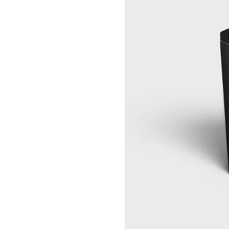
NIKA NEELOVA
CELINE YOKOHAMA SOGO
VIRGINIA OVERTON
CELINE 曼谷
马秋莎
CELINE 吉隆坡
FAY RAY
CELINE 新加坡
CAMILLA REYMAN
CELINE 墨尔本
EM ROONEY
LEUNORA SALIHU
SØREN SEJR
DAVINA SEMO
FLEMISH SCHOOL
OSCAR TUAZON
胡曉媛