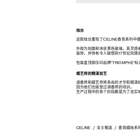
烛台
这款烛台重现了CELINE香氛系列
外观为刻面和块状黑色玻璃，其灵感来
装饰，并饰有令人联想到17世纪风情
包装盒顶部压印品牌“TRIOMPHE”
蜡艺师的精湛技艺
调香师和蜡艺师将各自的才华和精湛
因为他们也接受过调香师的培训。
生产过程中的各个阶段都是为了忠实
CELINE
女士甄选
香氛蜡烛系