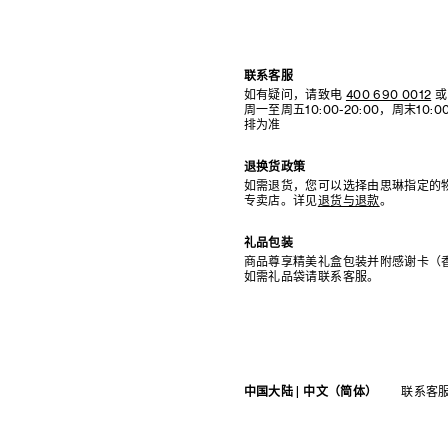
联系客服
如有疑问，请致电
400 690 0012
或
周一至周五10:00-20:00，周末10
排为准
退换货政策
如需退货，您可以选择由思琳指定的
专卖店。详见
退货与退款
。
礼品包装
商品尊享精美礼盒包装并附感谢卡（
如需礼品袋请联系客服。
中国大陆 | 中文（简体）
联系客