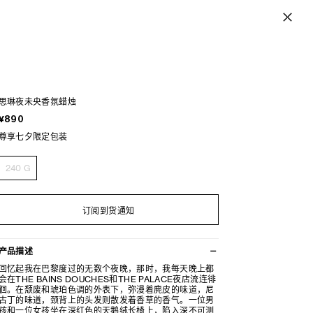
思琳夜未央香氛蜡烛
¥890
尊享七夕限定包装
240 G
订阅到货通知
产品描述
回忆起我在巴黎度过的无数个夜晚，那时，我每天晚上都
会在THE BAINS DOUCHES和THE PALACE夜店流连徘
徊。在颓废和琥珀色调的外表下，弥漫着麂皮的味道，尼
古丁的味道，颈背上的头发则散发着香草的香气。一位男
孩和一位女孩坐在深红色的天鹅绒长椅上，陷入深不可测