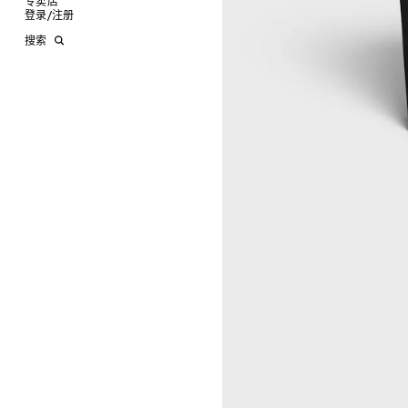
专卖店
时装秀
牛仔丹宁
双肩包
系带鞋
帽子
手镯
INFINITE POSSIBILITIES
文具
查看全部
登录
/
注册
CELINE 艺术项目
裤装
迷你手袋
靴子
围巾
项链
新品
MEN'S AUTOMNE/HIVER 2026
2027春夏男装秀
CELINE 精品店建筑
西装
TRIOMPHE CANVAS 标志印花
拖鞋及凉鞋
其他配饰
戒指
长方形
钱包
AUTOMNE 2026
2026冬季时装秀
DAVID ADAMO
搜索
大衣及羽绒服
LUGGAGE手袋
耳环
圆形
卡包
ÉTÉ CELINE
2026夏季时装秀
CHARLES ARNOLDI
CELINE 巴黎 DUPHOT
夹克外套
TAKE AWAY
CELINE挂饰
飞行员形
零钱包
ÉTÉ 2026
2026春季时装秀
JAMES BALMFORTH
CELINE 巴黎 FRANÇOIS 1ER
皮衣
PADDED手袋
面罩式
电子产品配饰
LEILAH BABIRYE
CELINE 巴黎 GRENELLE
KATINKA BOCK
CELINE 巴黎 蒙田大道
PALOMA BOSQUÊ
CELINE 巴黎 HAUTE
ELAINE CAMERON-WEIR
PARMURERIE
JOSE DAVILA
CELINE 伦敦 邦德街
GEORGIA DICKIE
CELINE 伦敦 103 MOUNT
ASGER DYBVAD LARSEN
STREET
ROCHELLE FEINSTEIN
CELINE 马德里
KIRA FREIJE
CELINE MILAN SANTO
LUISA GARDINI
SPIRITO
PAUL GEES
CELINE 洛杉矶 RODEO
INDRIKIS GELZIS
CELINE 纽约 麦迪逊
LUKAS GERONIMAS
CELINE 纽约 SOHO
ROCHELLE GOLDBERG
CELINE DOHA VENDOME
CHARLES HARLAN
CELINE 北京
DANIEL JENSEN
CELINE BEJING SKP
DAVID JEREMIAH
CELINE 成都太古里精品店
RINDON JOHNSON
CELINE 大连恒隆广场
A KASSEN
CELINE 澳门
MEL KENDRICK
CELINE 宁波
SHAWN KURUNERU
CELINE 上海恒隆广场
ARTUR LESCHER
CELINE 武汉恒隆精品店
ANNE LIBBY
CELINE KYOTO DAIMARU
MARIE LUND
CELINE 东京
DAVID NASH
CELINE TOKYO GINZA