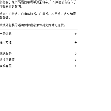
的深渊，他们的画面无穷无尽地延伸。 在巴黎的街道上，
徘徊着直到黎明。
香调：白松香、白鸢尾油香、广藿香、树苔香、香草和麝
香香调。
蜡烛外包装的透明保护膜必须保持完好才可退货。
产品信息
香氛成分列表
使用方法
石蜡、微晶蜡、矿脂、乙基己基、甲氧基肉桂酸酯、丁基
使用方法
甲氧基二苯甲酰基甲烷、水杨酸乙基己酯、绿、黄、红、
第一次使用蜡烛时，将其燃烧至整个表面融化。
配送服务
香料
为实现最佳燃烧效果，防止蜡烛冒烟或温度过高，请定期
修剪烛芯（理想长度为5毫米）。
退换货政策
此列表可能随时有所变更。使用前请先仔细阅读包装背面
若烛芯歪斜，请在蜡烛仍在融化时小心将其摆正，以使您
的成分列表，确保产品适合您个人使用。
联系客服
的蜡烛保持均匀燃烧。
为避免玻璃过热，请勿让蜡烛连续燃烧3小时以上。
参考编号：6CC1M10B5.38NO
请用灭烛罩或盖子熄灭蜡烛，避免冒烟或蜡飞溅。
在每次使用之间使用盖子可避免蜡烛沾染灰尘。
燃烧时间：
约65小时