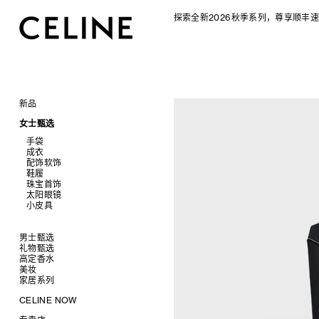
探索全新2026秋季系列，尊享顺丰速
新品
CELINE 2026秋季女士系列
女士甄选
CELINE 2026秋季男士系列
手袋
成衣
查看全部
配饰软饰
查看全部
新品
鞋履
查看全部
标志印花 TRIOMPHE CANVAS
衬衫及上衣
珠宝首饰
查看全部
SOFT TRIOMPHE
卫衣及T恤
皮带
太阳眼镜
查看全部
PANIER 草编包
牛仔裤
帽子
拖鞋及凉鞋
小皮具
查看全部
迷你手袋
针织衫
丝巾及围巾
运动及休闲鞋
耳环
查看全部
NINO
夹克外套
发饰
乐福鞋
手镯
新品
TRIOMPHE 凯旋门
连衣裙
手套
平底鞋
项链
椭圆形
钱包
男士甄选
TRIOMPHE FRAME
裤装
高跟鞋
戒指
圆形
卡包
礼物甄选
成衣
LUGGAGE 手袋
半身裙
靴子
高级珠宝
长方形
零钱包
高定香水
手袋
为她甄选礼物
查看全部
TRIO FLAP
大衣及羽绒服
CELINE 挂饰
猫眼形
手拿包
美妆
鞋履
为他甄选礼物
高定香水
查看全部
包挂
泳装及内衣
面罩式
链条钱包
衬衫
家居系列
皮带软饰
香水配件
缎光唇膏
查看全部
皮衣
几何形
T恤及上衣
托特包
珠宝首饰
润唇膏
旅行
查看全部
CELINE NOW
牛仔丹宁
飞行员形
卫衣
斜挎包
运动鞋
太阳眼镜
美妆配件
蜡烛与配件
查看全部
甄选专题
针织及POLO衫
商务及旅行手袋
乐福鞋及皮鞋
皮带
小皮具
沐浴及身体护理
生活艺术
查看全部