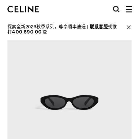
探索全新2026秋季系列，尊享顺丰速递 |
联系客服
或拨
打
400 690 0012