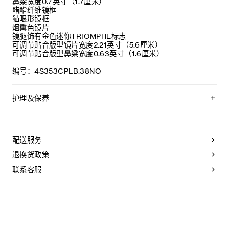
鼻梁宽度0.7英寸（1.7厘米）
醋酯纤维镜框
猫眼形镜框
烟熏色镜片
镜腿饰有金色迷你TRIOMPHE标志
可调节贴合版型镜片宽度2.21英寸（5.6厘米）
可调节贴合版型鼻梁宽度0.63英寸（1.6厘米）
编号：4S353CPLB.38NO
护理及保养
CELINE精选优质材质，为您精心制作太阳眼镜。为保持其美观
耐用，请遵从以下保养建议:
配送服务
-请使用湿布和温和肥皂水清洁太阳眼镜，然后以干净柔软的布
擦干。
退换货政策
- 请勿使用溶剂（例如酒精、丙酮等）或刺激性清洁剂，以免损
害产品。
联系客服
- 将太阳眼镜放置于眼镜盒内，并保存于-10°C至+35°C的干爽
环境中。
- 镜片如有损坏（例如刮花等），请及时更换。必须使用原装配
件和零件。