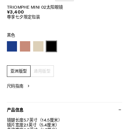
TRIOMPHE MINI 02太阳眼镜
¥3,400
尊享七夕限定包装
黑色
亚洲版型
通用版型
尺码指南
产品信息
镜腿长度5.7英寸（14.5厘米）
镜片宽度2.1英寸（5.4厘米）