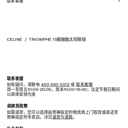
联系客服
强效清洁剂。
- 请将太阳镜收纳于眼镜盒内，存放在干燥处，温度应保持
在-10°C至+35°C之间。
CELINE
TRIOMPHE 15醋酸酯太阳眼镜
- 如果镜片受损（如划痕等），请进行更换，并且仅可使用原装
配件和备件。
联系客服
如有疑问，请致电
400 690 0012
或
联系客服
周一至周五10:00-20:00，周末10:00-19:00；法定节假日期间
以具体安排为准
退换货政策
如需退货，您可以选择由思琳指定的物流商上门取货或退还至
思琳指定的专卖店。详见
退货与退款
。