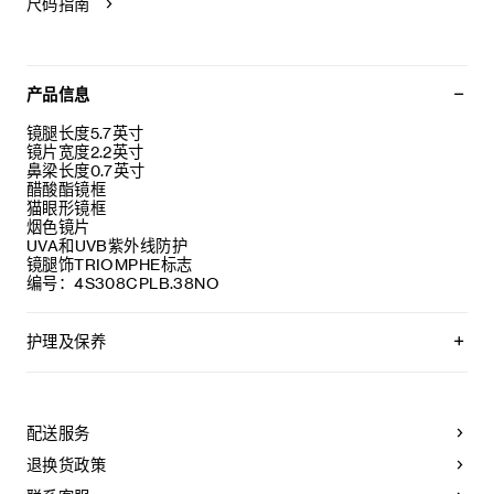
尺码指南
产品信息
镜腿长度5.7英寸
镜片宽度2.2英寸
鼻梁长度0.7英寸
醋酸酯镜框
猫眼形镜框
烟色镜片
UVA和UVB紫外线防护
镜腿饰TRIOMPHE标志
编号：4S308CPLB.38NO
护理及保养
CELINE太阳镜均采用高品质材料制成
。为了保持其美观，我们建议您遵守以下
说明：
配送服务
- 请用湿布和温和的肥皂清洁您的太阳镜，然后用
退换货政策
干净的软布擦干。
- 请勿使用溶剂（酒精、丙酮等） 或可能改变其特性的