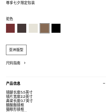
尊享七夕限定包装
驼色
亚洲版型
尺码指南
产品信息
镜腿长度5.5英寸
镜片宽度2.2英寸
鼻梁长度0.7英寸
醋酸酯镜框
猫眼形镜框