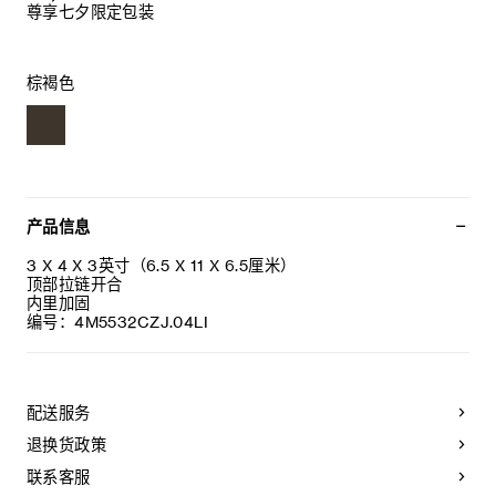
尊享七夕限定包装
棕褐色
产品信息
3 X 4 X 3英寸（6.5 X 11 X 6.5厘米）
顶部拉链开合
内里加固
编号：4M5532CZJ.04LI
配送服务
退换货政策
联系客服