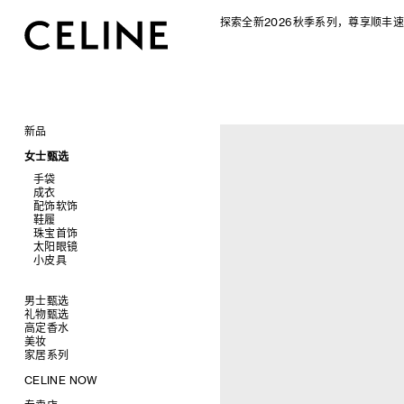
探索全新2026秋季系列，尊享顺丰速
新品
CELINE 2026秋季女士系列
女士甄选
CELINE 2026秋季男士系列
手袋
成衣
查看全部
配饰软饰
查看全部
新品
鞋履
查看全部
标志印花 TRIOMPHE CANVAS
衬衫及上衣
珠宝首饰
查看全部
SOFT TRIOMPHE
卫衣及T恤
皮带
太阳眼镜
查看全部
PANIER 草编包
牛仔裤
帽子
拖鞋及凉鞋
小皮具
查看全部
迷你手袋
针织衫
丝巾及围巾
运动及休闲鞋
耳环
查看全部
NINO
夹克外套
发饰
乐福鞋
手镯
新品
TRIOMPHE 凯旋门
连衣裙
手套
平底鞋
项链
椭圆形
钱包
男士甄选
TRIOMPHE FRAME
裤装
高跟鞋
戒指
圆形
卡包
礼物甄选
成衣
LUGGAGE 手袋
半身裙
靴子
高级珠宝
长方形
零钱包
高定香水
手袋
为她甄选礼物
查看全部
TRIO FLAP
大衣及羽绒服
CELINE 挂饰
猫眼形
手拿包
美妆
鞋履
为他甄选礼物
高定香水
查看全部
包挂
泳装及内衣
面罩式
链条钱包
衬衫
家居系列
皮带软饰
香水配件
缎光唇膏
查看全部
皮衣
几何形
T恤及上衣
托特包
珠宝首饰
润唇膏
旅行
查看全部
CELINE NOW
牛仔丹宁
飞行员形
卫衣
斜挎包
运动鞋
太阳眼镜
美妆配件
蜡烛与配件
查看全部
甄选专题
针织及POLO衫
商务及旅行手袋
乐福鞋及皮鞋
皮带
小皮具
沐浴及身体护理
生活艺术
查看全部