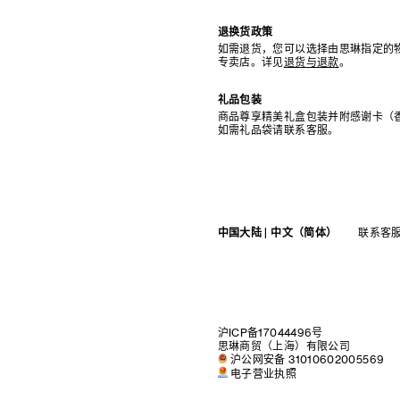
退换货政策
如需退货，您可以选择由思琳指定的
专卖店。详见
退货与退款
。
礼品包装
商品尊享精美礼盒包装并附感谢卡（
如需礼品袋请联系客服。
中国大陆 | 中文（简体）
联系客
沪ICP备17044496号
思琳商贸（上海）有限公司
沪公网安备 31010602005569
电子营业执照