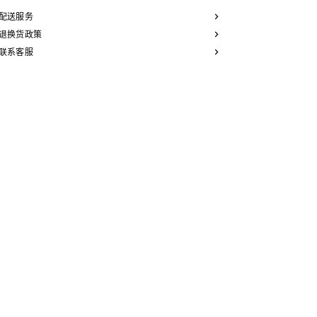
1 X 3 X 1英寸（3 X 7.2 X 3厘米）
标志印花，牛皮革包边
配送服务
牛皮革衬里
1个口红隔层
退换货政策
金色饰面
联系客服
编号：4M4812AR8.04LU