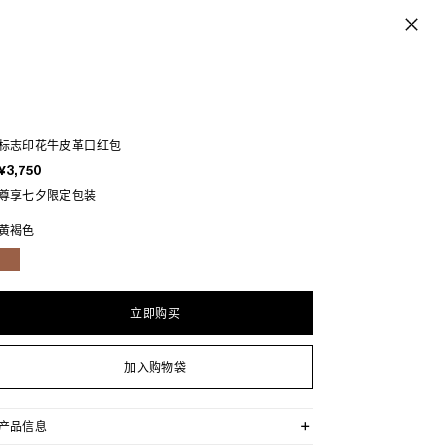
标志印花牛皮革口红包
¥3,750
尊享七夕限定包装
黄褐色
立即购买
加入购物袋
产品信息