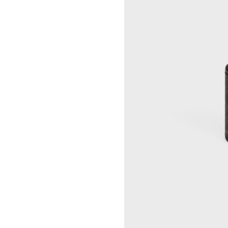
NIKA NEELOVA
CELINE YOKOHAMA SOGO
VIRGINIA OVERTON
CELINE 曼谷
马秋莎
CELINE 吉隆坡
FAY RAY
CELINE 新加坡
CAMILLA REYMAN
CELINE 墨尔本
EM ROONEY
LEUNORA SALIHU
SØREN SEJR
DAVINA SEMO
FLEMISH SCHOOL
OSCAR TUAZON
胡曉媛