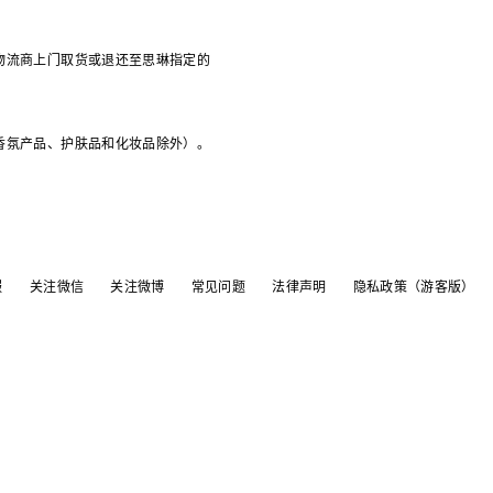
物流商上门取货或退还至思琳指定的
香氛产品、护肤品和化妆品除外）。
服
关注微信
关注微博
常见问题
法律声明
隐私政策（游客版）