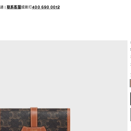
递 |
联系客服
或拨打
400 690 0012