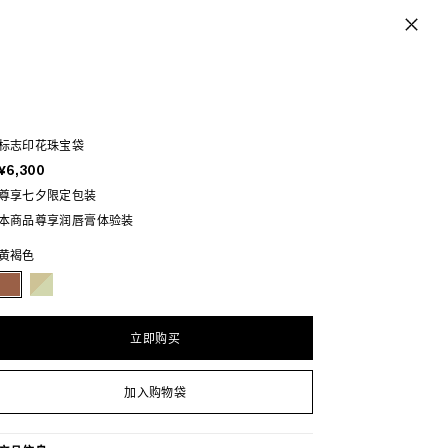
标志印花珠宝袋
¥6,300
尊享七夕限定包装
本商品尊享润唇膏体验装
黄褐色
立即购买
加入购物袋