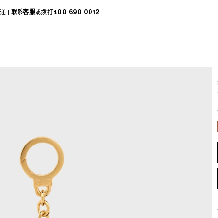
递 |
联系客服
或拨打
400 690 0012