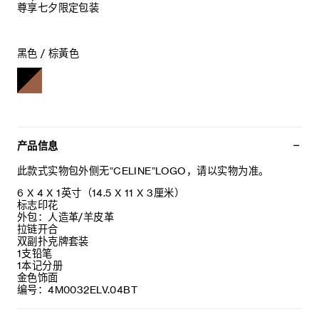
尊享七夕限定包装
黑色 / 棕黃色
产品信息
此款式实物包外侧无“CELINE”LOGO，请以实物为准。
6 X 4 X 1英寸（14.5 X 11 X 3厘米）
标志印花
外包：人造革/羊皮革
拉链开合
双副扑克牌套装
1支铅笔
1本记分册
金色饰面
编号：4M0032ELV.04BT