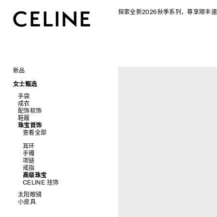
探索全新2026秋季系列，尊享顺丰速
新品
CELINE 2026秋季女士系列
女士甄选
CELINE 2026秋季男士系列
手袋
成衣
查看全部
配饰软饰
查看全部
新品
鞋履
查看全部
标志印花 TRIOMPHE CANVAS
衬衫及上衣
珠宝首饰
查看全部
SOFT TRIOMPHE
卫衣及T恤
皮带
查看全部
PANIER 草编包
牛仔裤
帽子
拖鞋及凉鞋
迷你手袋
针织衫
丝巾及围巾
运动及休闲鞋
耳环
NINO
夹克外套
发饰
乐福鞋
手镯
TRIOMPHE 凯旋门
连衣裙
手套
平底鞋
项链
TRIOMPHE FRAME
裤装
高跟鞋
戒指
LUGGAGE 手袋
半身裙
靴子
高级珠宝
TRIO FLAP
大衣及羽绒服
CELINE 挂饰
包挂
泳装及内衣
太阳眼镜
皮衣
小皮具
查看全部
牛仔丹宁
查看全部
新品