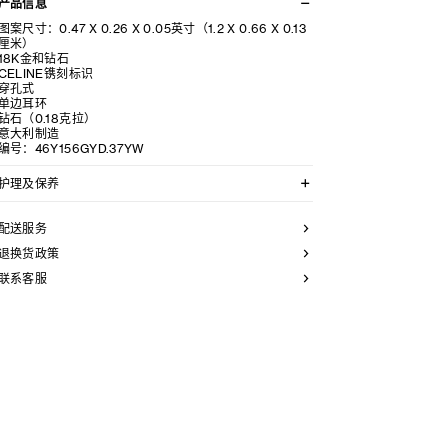
产品信息
图案尺寸：0.47 X 0.26 X 0.05英寸（1.2 X 0.66 X 0.13
厘米）
18K金和钻石
CELINE镌刻标识
穿孔式
单边耳环
钻石（0.18克拉）
意大利制造
编号：46Y156GYD.37YW
护理及保养
CELINE选用经典隽永的材料打造精致高雅的珠宝作品。
我们建议您使用软布清洁珠宝。不佩戴时，所有珠宝都应
配送服务
存放在CELINE保护袋中，以防止碰撞和摩擦。请勿弯折
珠宝，尤其是质地坚硬的手镯，以避免氧化。具有弹簧功
退换货政策
能的部件不能接触海水或腐蚀性化学物质。所有珠宝均不
联系客服
含镍，并具有低敏感性。