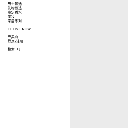
椭圆形
钱包
男士甄选
圆形
卡包
礼物甄选
成衣
长方形
零钱包
高定香水
手袋
为她甄选礼物
查看全部
猫眼形
手拿包
美妆
鞋履
为他甄选礼物
高定香水
查看全部
面罩式
链条钱包
衬衫
家居系列
皮带软饰
香水配件
缎光唇膏
查看全部
几何形
T恤及上衣
托特包
珠宝首饰
润唇膏
旅行
查看全部
CELINE NOW
飞行员形
卫衣
斜挎包
运动鞋
太阳眼镜
美妆配件
蜡烛与配件
查看全部
甄选专题
针织及POLO衫
商务及旅行手袋
乐福鞋及皮鞋
皮带
小皮具
沐浴及身体护理
生活艺术
查看全部
专卖店
时装秀
牛仔丹宁
双肩包
系带鞋
帽子
手镯
INFINITE POSSIBILITIES
文具
查看全部
登录
/
注册
CELINE 艺术项目
裤装
迷你手袋
靴子
围巾
项链
新品
MEN'S AUTOMNE/HIVER 2026
2027春夏男装秀
CELINE 精品店建筑
西装
TRIOMPHE CANVAS 标志印花
拖鞋及凉鞋
其他配饰
戒指
长方形
钱包
AUTOMNE 2026
2026冬季时装秀
DAVID ADAMO
搜索
大衣及羽绒服
LUGGAGE手袋
耳环
圆形
卡包
ÉTÉ CELINE
2026夏季时装秀
CHARLES ARNOLDI
CELINE 巴黎 DUPHOT
夹克外套
TAKE AWAY
CELINE挂饰
飞行员形
零钱包
ÉTÉ 2026
2026春季时装秀
JAMES BALMFORTH
CELINE 巴黎 FRANÇOIS 1ER
皮衣
PADDED手袋
面罩式
电子产品配饰
LEILAH BABIRYE
CELINE 巴黎 GRENELLE
KATINKA BOCK
CELINE 巴黎 蒙田大道
PALOMA BOSQUÊ
CELINE 巴黎 HAUTE
ELAINE CAMERON-WEIR
PARMURERIE
JOSE DAVILA
CELINE 伦敦 邦德街
GEORGIA DICKIE
CELINE 伦敦 103 MOUNT
ASGER DYBVAD LARSEN
STREET
ROCHELLE FEINSTEIN
CELINE 马德里
KIRA FREIJE
CELINE MILAN SANTO
LUISA GARDINI
SPIRITO
PAUL GEES
CELINE 洛杉矶 RODEO
INDRIKIS GELZIS
CELINE 纽约 麦迪逊
LUKAS GERONIMAS
CELINE 纽约 SOHO
ROCHELLE GOLDBERG
CELINE DOHA VENDOME
CHARLES HARLAN
CELINE 北京
DANIEL JENSEN
CELINE BEJING SKP
DAVID JEREMIAH
CELINE 成都太古里精品店