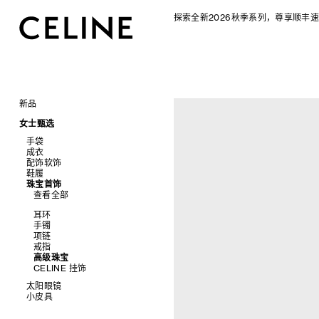
探索全新2026秋季系列，尊享顺丰速
新品
CELINE 2026秋季女士系列
女士甄选
CELINE 2026秋季男士系列
手袋
成衣
查看全部
配饰软饰
查看全部
新品
鞋履
查看全部
标志印花 TRIOMPHE CANVAS
衬衫及上衣
珠宝首饰
查看全部
SOFT TRIOMPHE
卫衣及T恤
皮带
查看全部
PANIER 草编包
牛仔裤
帽子
拖鞋及凉鞋
迷你手袋
针织衫
丝巾及围巾
运动及休闲鞋
耳环
NINO
夹克外套
发饰
乐福鞋
手镯
TRIOMPHE 凯旋门
连衣裙
手套
平底鞋
项链
TRIOMPHE FRAME
裤装
高跟鞋
戒指
LUGGAGE 手袋
半身裙
靴子
高级珠宝
TRIO FLAP
大衣及羽绒服
CELINE 挂饰
包挂
泳装及内衣
太阳眼镜
皮衣
小皮具
查看全部
牛仔丹宁
查看全部
新品