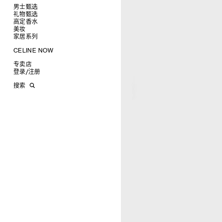
椭圆形
钱包
男士甄选
圆形
卡包
礼物甄选
成衣
长方形
零钱包
高定香水
手袋
为她甄选礼物
查看全部
猫眼形
手拿包
美妆
鞋履
为他甄选礼物
高定香水
查看全部
面罩式
链条钱包
衬衫
家居系列
皮带软饰
香水配件
缎光唇膏
查看全部
几何形
T恤及上衣
托特包
珠宝首饰
润唇膏
旅行
查看全部
CELINE NOW
飞行员形
卫衣
斜挎包
运动鞋
太阳眼镜
美妆配件
蜡烛与配件
查看全部
甄选专题
针织及POLO衫
商务及旅行手袋
乐福鞋及皮鞋
皮带
小皮具
沐浴及身体护理
生活艺术
查看全部
专卖店
时装秀
牛仔丹宁
双肩包
系带鞋
帽子
手镯
INFINITE POSSIBILITIES
文具
查看全部
登录
/
注册
CELINE 艺术项目
裤装
迷你手袋
靴子
围巾
项链
新品
MEN'S AUTOMNE/HIVER 2026
2027春夏男装秀
CELINE 精品店建筑
西装
TRIOMPHE CANVAS 标志印花
拖鞋及凉鞋
其他配饰
戒指
长方形
钱包
AUTOMNE 2026
2026冬季时装秀
DAVID ADAMO
搜索
大衣及羽绒服
LUGGAGE手袋
耳环
圆形
卡包
ÉTÉ CELINE
2026夏季时装秀
CHARLES ARNOLDI
CELINE 巴黎 DUPHOT
夹克外套
TAKE AWAY
CELINE挂饰
飞行员形
零钱包
ÉTÉ 2026
2026春季时装秀
JAMES BALMFORTH
CELINE 巴黎 FRANÇOIS 1ER
皮衣
PADDED手袋
面罩式
电子产品配饰
LEILAH BABIRYE
CELINE 巴黎 GRENELLE
KATINKA BOCK
CELINE 巴黎 蒙田大道
PALOMA BOSQUÊ
CELINE 巴黎 HAUTE
ELAINE CAMERON-WEIR
PARMURERIE
JOSE DAVILA
CELINE 伦敦 邦德街
GEORGIA DICKIE
CELINE 伦敦 103 MOUNT
ASGER DYBVAD LARSEN
STREET
ROCHELLE FEINSTEIN
CELINE 马德里
KIRA FREIJE
CELINE MILAN SANTO
LUISA GARDINI
SPIRITO
PAUL GEES
CELINE 洛杉矶 RODEO
INDRIKIS GELZIS
CELINE 纽约 麦迪逊
LUKAS GERONIMAS
CELINE 纽约 SOHO
ROCHELLE GOLDBERG
CELINE DOHA VENDOME
CHARLES HARLAN
CELINE 北京
DANIEL JENSEN
CELINE BEJING SKP
DAVID JEREMIAH
CELINE 成都太古里精品店