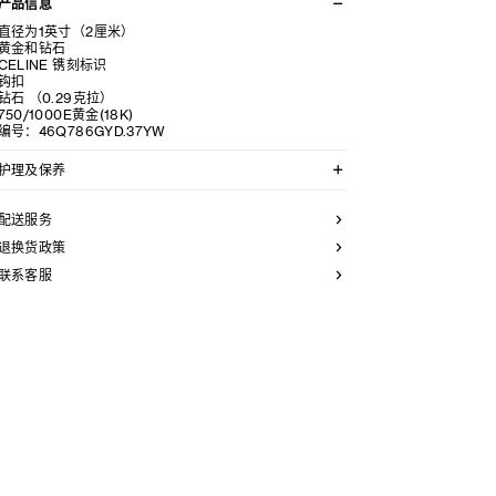
产品信息
直径为1英寸（2厘米）
黄金和钻石
CELINE 镌刻标识
钩扣
钻石 （0.29克拉）
750/1000E黄金(18K)
编号：46Q786GYD.37YW
护理及保养
CELINE选用经典隽永的材料打造精致高雅的珠宝作品。
我们建议您使用软布清洁珠宝。不佩戴时，所有珠宝都应
配送服务
存放在CELINE保护袋中，以防止碰撞和摩擦。请勿弯折
珠宝，尤其是质地坚硬的手镯，以避免氧化。具有弹簧功
退换货政策
能的部件不能接触海水或腐蚀性化学物质。所有珠宝均不
联系客服
含镍，并具有低敏感性。