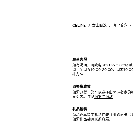
CELINE
女士甄选
珠宝首饰
联系客服
如有疑问，请致电
400 690 0012
或
周一至周五10:00-20:00，周末10
排为准
退换货政策
如需退货，您可以选择由思琳指定的
专卖店。详见
退货与退款
。
礼品包装
商品尊享精美礼盒包装并附感谢卡（
如需礼品袋请联系客服。