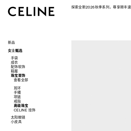
探索全新2026秋季系列，尊享顺丰速
新品
CELINE 2026秋季女士系列
女士甄选
CELINE 2026秋季男士系列
手袋
成衣
查看全部
配饰软饰
查看全部
新品
鞋履
查看全部
标志印花 TRIOMPHE CANVAS
衬衫及上衣
珠宝首饰
查看全部
SOFT TRIOMPHE
卫衣及T恤
皮带
查看全部
PANIER 草编包
牛仔裤
帽子
拖鞋及凉鞋
迷你手袋
针织衫
丝巾及围巾
运动及休闲鞋
耳环
NINO
夹克外套
发饰
乐福鞋
手镯
TRIOMPHE 凯旋门
连衣裙
手套
平底鞋
项链
TRIOMPHE FRAME
裤装
高跟鞋
戒指
LUGGAGE 手袋
半身裙
靴子
高级珠宝
TRIO FLAP
大衣及羽绒服
CELINE 挂饰
包挂
泳装及内衣
太阳眼镜
皮衣
小皮具
查看全部
牛仔丹宁
查看全部
新品