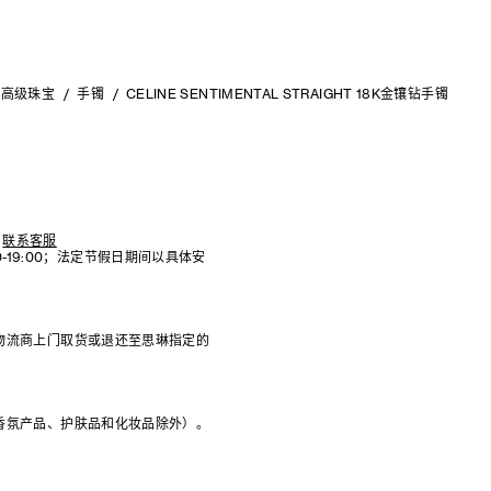
高级珠宝
手镯
CELINE SENTIMENTAL STRAIGHT 18K金镶钻手镯
联系客服
:00-19:00；法定节假日期间以具体安
物流商上门取货或退还至思琳指定的
香氛产品、护肤品和化妆品除外）。