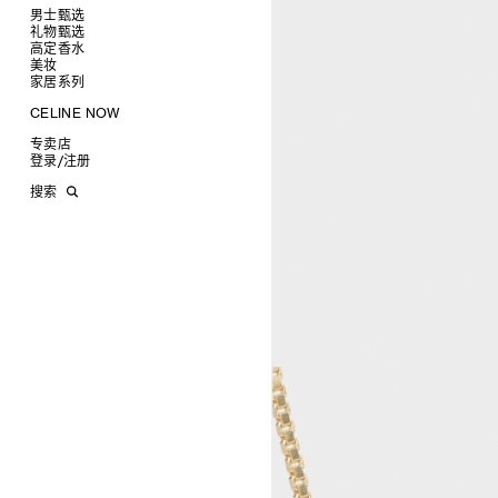
椭圆形
钱包
男士甄选
圆形
卡包
礼物甄选
成衣
长方形
零钱包
高定香水
手袋
为她甄选礼物
查看全部
猫眼形
手拿包
美妆
鞋履
为他甄选礼物
高定香水
查看全部
面罩式
链条钱包
衬衫
家居系列
皮带软饰
香水配件
缎光唇膏
查看全部
几何形
T恤及上衣
托特包
珠宝首饰
润唇膏
旅行
查看全部
CELINE NOW
飞行员形
卫衣
斜挎包
运动鞋
太阳眼镜
美妆配件
蜡烛与配件
查看全部
甄选专题
针织及POLO衫
商务及旅行手袋
乐福鞋及皮鞋
皮带
小皮具
沐浴及身体护理
生活艺术
查看全部
专卖店
时装秀
牛仔丹宁
双肩包
系带鞋
帽子
手镯
INFINITE POSSIBILITIES
文具
查看全部
登录
/
注册
CELINE 艺术项目
裤装
迷你手袋
靴子
围巾
项链
新品
MEN'S AUTOMNE/HIVER 2026
2027春夏男装秀
CELINE 精品店建筑
西装
TRIOMPHE CANVAS 标志印花
拖鞋及凉鞋
其他配饰
戒指
长方形
钱包
AUTOMNE 2026
2026冬季时装秀
DAVID ADAMO
搜索
大衣及羽绒服
LUGGAGE手袋
耳环
圆形
卡包
ÉTÉ CELINE
2026夏季时装秀
CHARLES ARNOLDI
CELINE 巴黎 DUPHOT
夹克外套
TAKE AWAY
CELINE挂饰
飞行员形
零钱包
ÉTÉ 2026
2026春季时装秀
JAMES BALMFORTH
CELINE 巴黎 FRANÇOIS 1ER
皮衣
PADDED手袋
面罩式
电子产品配饰
LEILAH BABIRYE
CELINE 巴黎 GRENELLE
KATINKA BOCK
CELINE 巴黎 蒙田大道
PALOMA BOSQUÊ
CELINE 巴黎 HAUTE
ELAINE CAMERON-WEIR
PARMURERIE
JOSE DAVILA
CELINE 伦敦 邦德街
GEORGIA DICKIE
CELINE 伦敦 103 MOUNT
ASGER DYBVAD LARSEN
STREET
ROCHELLE FEINSTEIN
CELINE 马德里
KIRA FREIJE
CELINE MILAN SANTO
LUISA GARDINI
SPIRITO
PAUL GEES
CELINE 洛杉矶 RODEO
INDRIKIS GELZIS
CELINE 纽约 麦迪逊
LUKAS GERONIMAS
CELINE 纽约 SOHO
ROCHELLE GOLDBERG
CELINE DOHA VENDOME
CHARLES HARLAN
CELINE 北京
DANIEL JENSEN
CELINE BEJING SKP
DAVID JEREMIAH
CELINE 成都太古里精品店