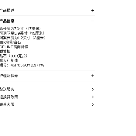
产品描述
18K金钻石条形细手镯
产品信息
总长度为7英寸（17厘米）
可调节至5.9英寸（15厘米）
图案长度为1.2英寸（3厘米）
18K金和钻石
CELINE镌刻标识
弹簧扣
钻石（0.01克拉）
意大利制造
编号：46P056GYD.37YW
护理及保养
CELINE选用经典隽永的材料打造精致高雅的珠宝作品。
我们建议您使用软布清洁珠宝。不佩戴时，所有珠宝都应
配送服务
存放在CELINE保护袋中，以防止碰撞和摩擦。请勿弯折
珠宝，尤其是质地坚硬的手镯，以避免氧化。具有弹簧功
退换货政策
能的部件不能接触海水或腐蚀性化学物质。所有珠宝均不
联系客服
含镍，并具有低敏感性。