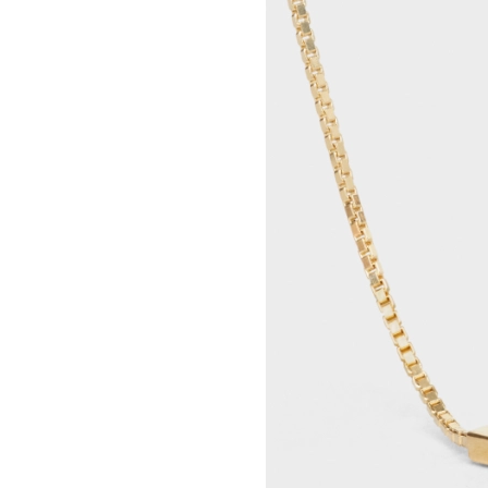
RINDON JOHNSON
CELINE 大连恒隆广场
A KASSEN
CELINE 澳门
MEL KENDRICK
CELINE 宁波
SHAWN KURUNERU
CELINE 上海恒隆广场
ARTUR LESCHER
CELINE 武汉恒隆精品店
ANNE LIBBY
CELINE KYOTO DAIMARU
MARIE LUND
CELINE 东京
DAVID NASH
CELINE TOKYO GINZA
NIKA NEELOVA
CELINE YOKOHAMA SOGO
VIRGINIA OVERTON
CELINE 曼谷
马秋莎
CELINE 吉隆坡
FAY RAY
CELINE 新加坡
CAMILLA REYMAN
CELINE 墨尔本
EM ROONEY
LEUNORA SALIHU
SØREN SEJR
DAVINA SEMO
FLEMISH SCHOOL
OSCAR TUAZON
胡曉媛