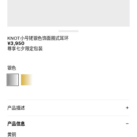
KNOT小号铑银色饰面圈式耳环
¥3,950
尊享七夕限定包装
银色
产品描述
圈式耳环，中央系结装饰
产品信息
黄铜