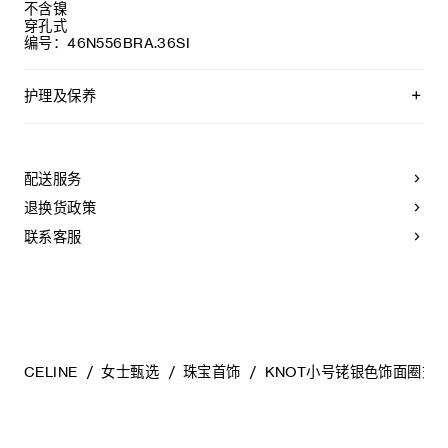
不含镍
穿孔式
编号：46N556BRA.36SI
护理及保养
CELINE选用经典隽永的材料打造精致高雅的珠宝作品。我们建
议您使用软布清洁珠宝。不佩戴时，所有珠宝都应存放在
CELINE保护袋中，以防止碰撞和摩擦。请勿弯折珠宝，尤其是
配送服务
质地坚硬的手镯，以避免氧化。具有弹簧功能的部件不能接触
海水或腐蚀性化学物质。所有珠宝均不含镍，并具有低敏感
退换货政策
性。
联系客服
CELINE
女士甄选
珠宝首饰
KNOT小号铑银色饰面圈式