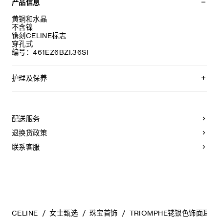
产品信息
黄铜和水晶
不含镍
镌刻CELINE标志
穿孔式
编号：461EZ6BZI.36SI
护理及保养
CELINE选用经典隽永的材质打造精致高雅的珠宝作品。我们
建议您使用软布清洁珠宝。不佩戴时，所有珠宝
都应存放于CELINE保护袋中，以防止碰撞和摩擦。请勿
配送服务
弯折珠宝，尤其是质地坚硬的手镯，以避免氧化。具有
弹簧功能的部件不得接触海水或腐蚀性
退换货政策
化学物质。所有珠宝均不含镍。
联系客服
CELINE
女士甄选
珠宝首饰
TRIOMPHE铑银色饰面耳钉