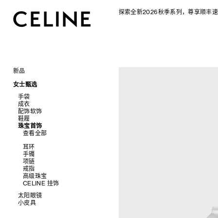
探索全新2026秋季系列，尊享顺丰速
新品
CELINE 2026秋季女士系列
女士甄选
CELINE 2026秋季男士系列
手袋
成衣
查看全部
配饰软饰
查看全部
新品
鞋履
查看全部
标志印花 TRIOMPHE CANVAS
衬衫及上衣
珠宝首饰
查看全部
SOFT TRIOMPHE
卫衣及T恤
皮带
查看全部
PANIER 草编包
牛仔裤
帽子
拖鞋及凉鞋
迷你手袋
针织衫
丝巾及围巾
运动及休闲鞋
耳环
NINO
夹克外套
发饰
乐福鞋
手镯
TRIOMPHE 凯旋门
连衣裙
手套
平底鞋
项链
TRIOMPHE FRAME
裤装
高跟鞋
戒指
LUGGAGE 手袋
半身裙
靴子
高级珠宝
TRIO FLAP
大衣及羽绒服
CELINE 挂饰
包挂
泳装及内衣
太阳眼镜
皮衣
小皮具
查看全部
牛仔丹宁
查看全部
新品