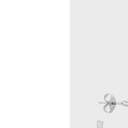
RINDON JOHNSON
CELINE 大连恒隆广场
A KASSEN
CELINE 澳门
MEL KENDRICK
CELINE 宁波
SHAWN KURUNERU
CELINE 上海恒隆广场
ARTUR LESCHER
CELINE 武汉恒隆精品店
ANNE LIBBY
CELINE KYOTO DAIMARU
MARIE LUND
CELINE 东京
DAVID NASH
CELINE TOKYO GINZA
NIKA NEELOVA
CELINE YOKOHAMA SOGO
VIRGINIA OVERTON
CELINE 曼谷
马秋莎
CELINE 吉隆坡
FAY RAY
CELINE 新加坡
CAMILLA REYMAN
CELINE 墨尔本
EM ROONEY
LEUNORA SALIHU
SØREN SEJR
DAVINA SEMO
FLEMISH SCHOOL
OSCAR TUAZON
胡曉媛