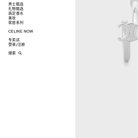
椭圆形
钱包
男士甄选
圆形
卡包
礼物甄选
成衣
长方形
零钱包
高定香水
手袋
为她甄选礼物
查看全部
猫眼形
手拿包
美妆
鞋履
为他甄选礼物
高定香水
查看全部
面罩式
链条钱包
衬衫
家居系列
皮带软饰
香水配件
缎光唇膏
查看全部
几何形
T恤及上衣
托特包
珠宝首饰
润唇膏
旅行
查看全部
CELINE NOW
飞行员形
卫衣
斜挎包
运动鞋
太阳眼镜
美妆配件
蜡烛与配件
查看全部
甄选专题
针织及POLO衫
商务及旅行手袋
乐福鞋及皮鞋
皮带
小皮具
沐浴及身体护理
生活艺术
查看全部
专卖店
时装秀
牛仔丹宁
双肩包
系带鞋
帽子
手镯
INFINITE POSSIBILITIES
文具
查看全部
登录
/
注册
CELINE 艺术项目
裤装
迷你手袋
靴子
围巾
项链
新品
MEN'S AUTOMNE/HIVER 2026
2027春夏男装秀
CELINE 精品店建筑
西装
TRIOMPHE CANVAS 标志印花
拖鞋及凉鞋
其他配饰
戒指
长方形
钱包
AUTOMNE 2026
2026冬季时装秀
DAVID ADAMO
搜索
大衣及羽绒服
LUGGAGE手袋
耳环
圆形
卡包
ÉTÉ CELINE
2026夏季时装秀
CHARLES ARNOLDI
CELINE 巴黎 DUPHOT
夹克外套
TAKE AWAY
CELINE挂饰
飞行员形
零钱包
ÉTÉ 2026
2026春季时装秀
JAMES BALMFORTH
CELINE 巴黎 FRANÇOIS 1ER
皮衣
PADDED手袋
面罩式
电子产品配饰
LEILAH BABIRYE
CELINE 巴黎 GRENELLE
KATINKA BOCK
CELINE 巴黎 蒙田大道
PALOMA BOSQUÊ
CELINE 巴黎 HAUTE
ELAINE CAMERON-WEIR
PARMURERIE
JOSE DAVILA
CELINE 伦敦 邦德街
GEORGIA DICKIE
CELINE 伦敦 103 MOUNT
ASGER DYBVAD LARSEN
STREET
ROCHELLE FEINSTEIN
CELINE 马德里
KIRA FREIJE
CELINE MILAN SANTO
LUISA GARDINI
SPIRITO
PAUL GEES
CELINE 洛杉矶 RODEO
INDRIKIS GELZIS
CELINE 纽约 麦迪逊
LUKAS GERONIMAS
CELINE 纽约 SOHO
ROCHELLE GOLDBERG
CELINE DOHA VENDOME
CHARLES HARLAN
CELINE 北京
DANIEL JENSEN
CELINE BEJING SKP
DAVID JEREMIAH
CELINE 成都太古里精品店