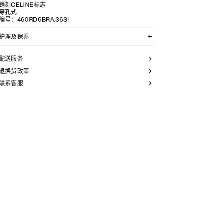
镌刻CELINE标志
穿孔式
编号：460RD6BRA.36SI
护理及保养
CELINE选用经典隽永的材料打造精致高雅的珠宝作品。
我们建议您使用软布清洁珠宝。不佩戴时，所有珠宝都应
配送服务
存放在CELINE保护袋中，以防止碰撞和摩擦。请勿弯折
珠宝，尤其是质地坚硬的手镯，以避免氧化。具有弹簧功
退换货政策
能的部件不能接触海水或腐蚀性化学物质。所有珠宝均不
联系客服
含镍，并具有低敏感性。