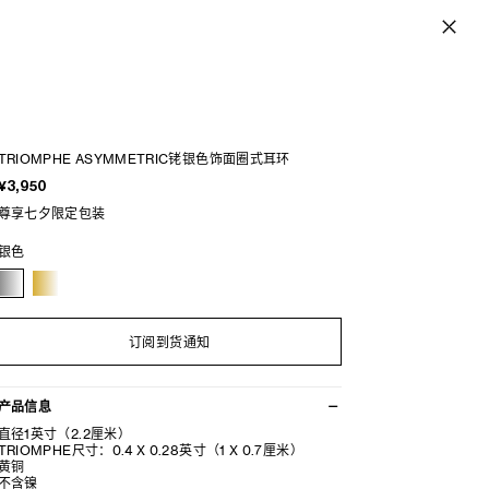
TRIOMPHE ASYMMETRIC铑银色饰面圈式耳环
¥3,950
尊享七夕限定包装
银色
订阅到货通知
产品信息
直径1英寸（2.2厘米）
TRIOMPHE尺寸：0.4 X 0.28英寸（1 X 0.7厘米）
黄铜
不含镍