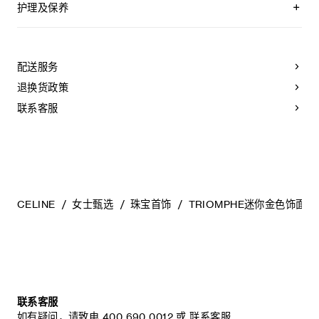
护理及保养
CELINE选用经典隽永的材料打造精致高雅的珠宝作品。我们建
议您使用软布清洁珠宝。不佩戴时，所有珠宝都应存放在
CELINE保护袋中，以防止碰撞和摩擦。请勿弯折珠宝，尤其是
配送服务
质地坚硬的手镯，以避免氧化。具有弹簧功能的部件不能接触
海水或腐蚀性化学物质。所有珠宝均不含镍，并具有低敏感
退换货政策
性。
联系客服
CELINE
女士甄选
珠宝首饰
TRIOMPHE迷你金色饰面项
联系客服
如有疑问，请致电
400 690 0012
或
联系客服