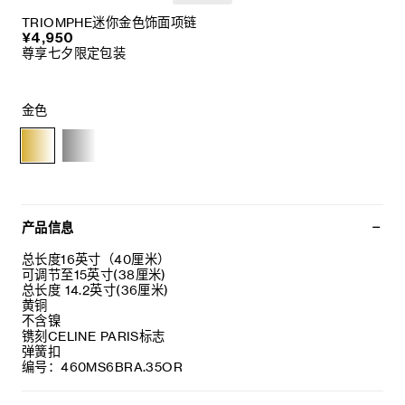
TRIOMPHE迷你金色饰面项链
¥4,950
尊享七夕限定包装
金色
产品信息
总长度16英寸（40厘米）
可调节至15英寸(38厘米)
总长度 14.2英寸(36厘米)
黄铜
不含镍
镌刻CELINE PARIS标志
弹簧扣
编号：460MS6BRA.35OR